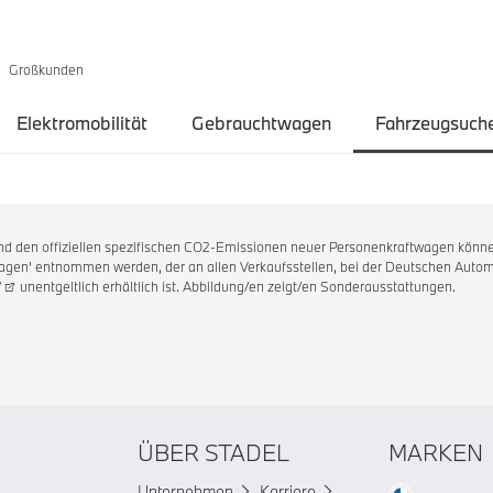
Großkunden
Elektromobilität
Gebrauchtwagen
Fahrzeugsuch
 und den offiziellen spezifischen CO2-Emissionen neuer Personenkraftwagen könne
en' entnommen werden, der an allen Verkaufsstellen, bei der Deutschen Automo
/
unentgeltlich erhältlich ist. Abbildung/en zeigt/en Sonderausstattungen.
ÜBER STADEL
MARKEN
Unternehmen
Karriere