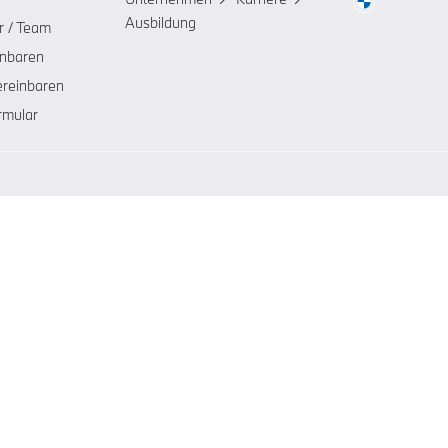
Ausbildung
r / Team
inbaren
ereinbaren
rmular