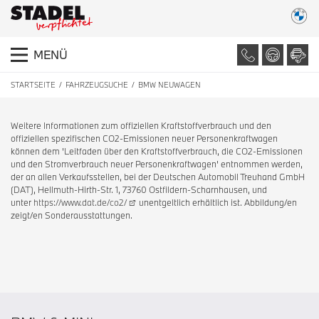
MENÜ
STARTSEITE
FAHRZEUGSUCHE
BMW NEUWAGEN
Weitere Informationen zum offiziellen Kraftstoffverbrauch und den
offiziellen spezifischen CO2-Emissionen neuer Personenkraftwagen
können dem 'Leitfaden über den Kraftstoffverbrauch, die CO2-Emissionen
und den Stromverbrauch neuer Personenkraftwagen' entnommen werden,
der an allen Verkaufsstellen, bei der Deutschen Automobil Treuhand GmbH
(DAT), Hellmuth-Hirth-Str. 1, 73760 Ostfildern-Scharnhausen, und
unter
https://www.dat.de/co2/
unentgeltlich erhältlich ist. Abbildung/en
zeigt/en Sonderausstattungen.