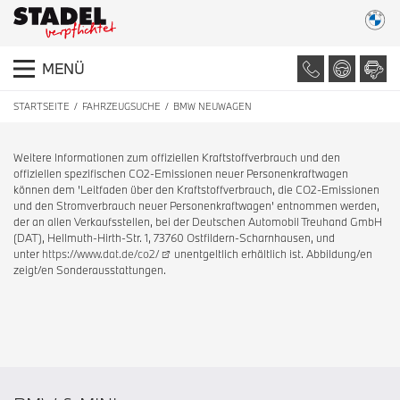
MENÜ
STARTSEITE
FAHRZEUGSUCHE
BMW NEUWAGEN
Weitere Informationen zum offiziellen Kraftstoffverbrauch und den
offiziellen spezifischen CO2-Emissionen neuer Personenkraftwagen
können dem 'Leitfaden über den Kraftstoffverbrauch, die CO2-Emissionen
und den Stromverbrauch neuer Personenkraftwagen' entnommen werden,
der an allen Verkaufsstellen, bei der Deutschen Automobil Treuhand GmbH
(DAT), Hellmuth-Hirth-Str. 1, 73760 Ostfildern-Scharnhausen, und
unter
https://www.dat.de/co2/
unentgeltlich erhältlich ist. Abbildung/en
zeigt/en Sonderausstattungen.