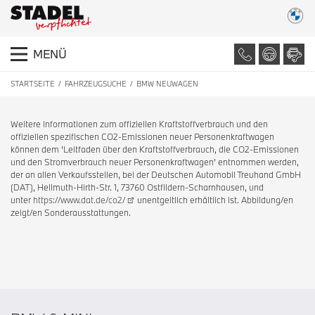
MENÜ
STARTSEITE
FAHRZEUGSUCHE
BMW NEUWAGEN
Weitere Informationen zum offiziellen Kraftstoffverbrauch und den
offiziellen spezifischen CO2-Emissionen neuer Personenkraftwagen
können dem 'Leitfaden über den Kraftstoffverbrauch, die CO2-Emissionen
und den Stromverbrauch neuer Personenkraftwagen' entnommen werden,
der an allen Verkaufsstellen, bei der Deutschen Automobil Treuhand GmbH
(DAT), Hellmuth-Hirth-Str. 1, 73760 Ostfildern-Scharnhausen, und
unter
https://www.dat.de/co2/
unentgeltlich erhältlich ist. Abbildung/en
zeigt/en Sonderausstattungen.