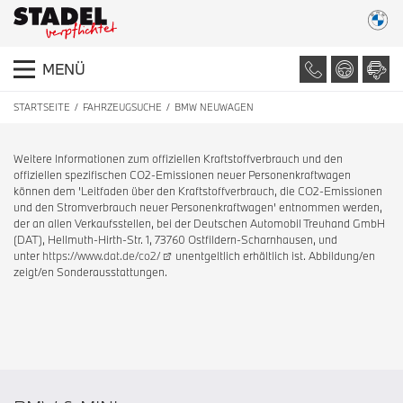
MENÜ
STARTSEITE
FAHRZEUGSUCHE
BMW NEUWAGEN
Weitere Informationen zum offiziellen Kraftstoffverbrauch und den
offiziellen spezifischen CO2-Emissionen neuer Personenkraftwagen
können dem 'Leitfaden über den Kraftstoffverbrauch, die CO2-Emissionen
und den Stromverbrauch neuer Personenkraftwagen' entnommen werden,
der an allen Verkaufsstellen, bei der Deutschen Automobil Treuhand GmbH
(DAT), Hellmuth-Hirth-Str. 1, 73760 Ostfildern-Scharnhausen, und
unter
https://www.dat.de/co2/
unentgeltlich erhältlich ist. Abbildung/en
zeigt/en Sonderausstattungen.