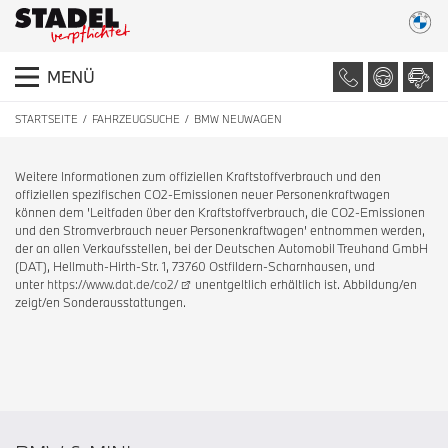
MENÜ
STARTSEITE
FAHRZEUGSUCHE
BMW NEUWAGEN
Weitere Informationen zum offiziellen Kraftstoffverbrauch und den
offiziellen spezifischen CO2-Emissionen neuer Personenkraftwagen
können dem 'Leitfaden über den Kraftstoffverbrauch, die CO2-Emissionen
und den Stromverbrauch neuer Personenkraftwagen' entnommen werden,
der an allen Verkaufsstellen, bei der Deutschen Automobil Treuhand GmbH
(DAT), Hellmuth-Hirth-Str. 1, 73760 Ostfildern-Scharnhausen, und
unter
https://www.dat.de/co2/
unentgeltlich erhältlich ist. Abbildung/en
zeigt/en Sonderausstattungen.