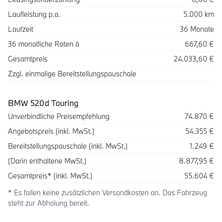
Laufleistung p.a.
5.000 km
Laufzeit
36 Monate
36 monatliche Raten à
667,60 €
Gesamtpreis
24.033,60 €
Zzgl. einmalige Bereitstellungspauschale
BMW 520d Touring
Beschreibung
Betrag
Unverbindliche Preisempfehlung
74.870 €
Angebotspreis (inkl. MwSt.)
54.355 €
Bereitstellungspauschale (inkl. MwSt.)
1.249 €
(Darin enthaltene MwSt.)
8.877,95 €
Gesamtpreis* (inkl. MwSt.)
55.604 €
* Es fallen keine zusätzlichen Versandkosten an. Das Fahrzeug
steht zur Abholung bereit.