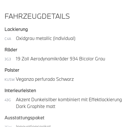
FAHRZEUGDETAILS
Lackierung
Oxidgrau metallic (individual)
C4A
Räder
19 Zoll Aerodynamikräder 934 Bicolor Grau
3G3
Polster
Veganza perfurado Schwarz
KUSW
Interieurleisten
Akzent Dunkelsilber kombiniert mit Effektlackierung
43G
Dark Graphite matt
Ausstattungspaket
Innovationspaket