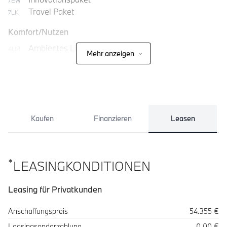
7EW
Travel Paket
7LK
Komfort/Nutzen
Ambientes Licht
4UR
Mehr anzeigen
Anhängerkupplung mit schwenkbarem Kugelkopf
3AC
Kaufen
Finanzieren
Leasen
*
LEASINGKONDITIONEN
Leasing für Privatkunden
Spezifikation
Wert
Anschaffungspreis
54.355 €
Leasingsonderzahlung
0,00 €