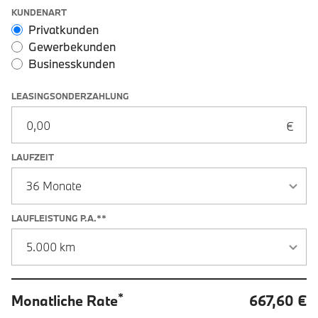
Leasingoptionen: Sonderzahlung und Laufzeit
KUNDENART
Privatkunden
Gewerbekunden
Businesskunden
LEASINGSONDERZAHLUNG
LAUFZEIT
LAUFLEISTUNG P.A.**
*
Monatliche Rate
667,60 €