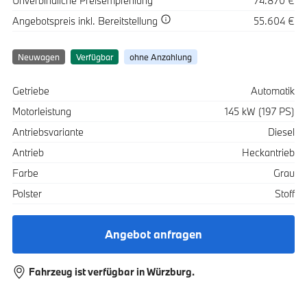
Unverbindliche Preisempfehlung
74.870 €
Spezifikation
Wert
Angebotspreis
inkl. Bereitstellung
55.604 €
Neuwagen
Verfügbar
ohne Anzahlung
Spezifikation
Wert
Getriebe
Automatik
Motorleistung
145 kW (197 PS)
Antriebsvariante
Diesel
Antrieb
Heckantrieb
Farbe
Grau
Polster
Stoff
Angebot anfragen
Fahrzeug ist verfügbar in Würzburg.