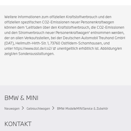
Weitere Informationen zum offiziellen Kraftstoffverbrauch und den
offiziellen spezifischen CO2-Emissionen neuer Personenkraftwagen
können dem 'Leitfaden über den Kraftstoffverbrauch, die CO2-Emissionen
und den Stromverbrauch neuer Personenkraftwagen' entnommen werden,
der an allen Verkaufsstellen, bei der Deutschen Automobil Treuhand GmbH
(DAT), Hellmuth-Hirth-Str. 1, 73760 Ostfildern-Scharnhausen, und
unter
https://www.dat.de/co2/
unentgeltlich erhältlich ist. Abbildung/en
zeigt/en Sonderausstattungen.
BMW & MINI
Neuwagen
Gebrauchtwagen
BMW-Modelle
MINI
Service & Zubehör
KONTAKT