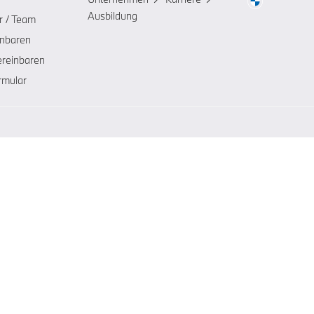
Ausbildung
r / Team
inbaren
ereinbaren
rmular