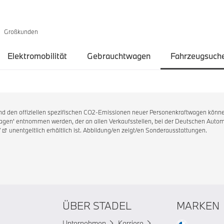
Großkunden
Elektromobilität
Gebrauchtwagen
Fahrzeugsuch
 und den offiziellen spezifischen CO2-Emissionen neuer Personenkraftwagen könne
en' entnommen werden, der an allen Verkaufsstellen, bei der Deutschen Automo
/
unentgeltlich erhältlich ist. Abbildung/en zeigt/en Sonderausstattungen.
ÜBER STADEL
MARKEN
Unternehmen
Karriere