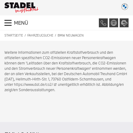
MENÜ
STARTSEITE
FAHRZEUGSUCHE
BMW NEUWAGEN
Weitere Informationen zum offiziellen Kraftstoffverbrauch und den
offiziellen spezifischen CO2-Emissionen neuer Personenkraftwagen
können dem 'Leitfaden über den Kraftstoffverbrauch, die CO2-Emissionen
und den Stromverbrauch neuer Personenkraftwagen' entnommen werden,
der an allen Verkaufsstellen, bei der Deutschen Automobil Treuhand GmbH
(DAT), Hellmuth-Hirth-Str. 1, 73760 Ostfildern-Scharnhausen, und
unter
https://www.dat.de/co2/
unentgeltlich erhältlich ist. Abbildung/en
zeigt/en Sonderausstattungen.