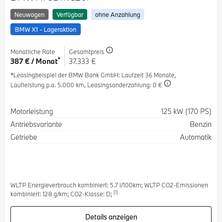
Neuwagen
Verfügbar
ohne Anzahlung
BMW X1 - Lageraktion
Monatliche Rate
Gesamtpreis
*
387 € / Monat
37.333 €
*Leasingbeispiel der BMW Bank GmbH
: Laufzeit 36 Monate,
Laufleistung p.a. 5.000 km,
Leasingsonderzahlung: 0 €
Spezifikation
Wert
Motorleistung
125 kW (170 PS)
Antriebsvariante
Benzin
Getriebe
Automatik
WLTP Energieverbrauch kombiniert: 5.7 l/100km; WLTP CO2-Emissionen
[1]
kombiniert: 128 g/km; CO2-Klasse: D;
Details anzeigen