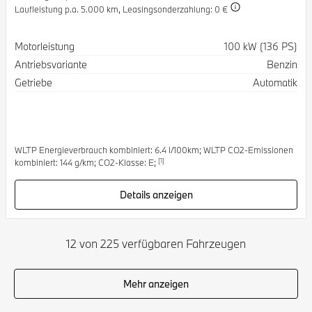
Laufleistung p.a. 5.000 km,
Leasingsonderzahlung: 0 €
Spezifikation
Wert
Motorleistung
100 kW (136 PS)
Antriebsvariante
Benzin
Getriebe
Automatik
WLTP Energieverbrauch kombiniert: 6.4 l/100km; WLTP CO2-Emissionen
[1]
kombiniert: 144 g/km; CO2-Klasse: E;
Details anzeigen
12 von 225 verfügbaren Fahrzeugen
Mehr anzeigen