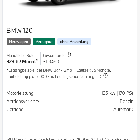
BMW 120
Neuwagen
Verfügbar
ohne Anzahlung
Monatliche Rate
Gesamtpreis
*
323 € / Monat
31.949 €
*Leasingbeispiel der BMW Bank GmbH
: Laufzeit 36 Monate,
Laufleistung p.a. 5.000 km,
Leasingsonderzahlung: 0 €
Spezifikation
Wert
Motorleistung
125 kW (170 PS)
Antriebsvariante
Benzin
Getriebe
Automatik
WLTP Energieverbrauch kombiniert: 5.3 l/100km; WLTP CO2-Emissionen