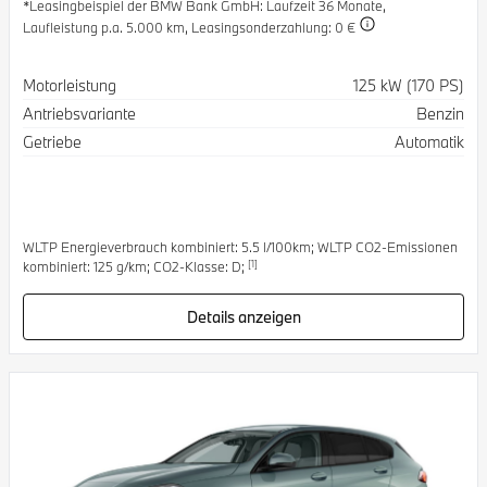
*Leasingbeispiel der BMW Bank GmbH
: Laufzeit 36 Monate,
Laufleistung p.a. 5.000 km,
Leasingsonderzahlung: 0 €
Spezifikation
Wert
Motorleistung
125 kW (170 PS)
Antriebsvariante
Benzin
Getriebe
Automatik
WLTP Energieverbrauch kombiniert: 5.5 l/100km; WLTP CO2-Emissionen
[1]
kombiniert: 125 g/km; CO2-Klasse: D;
Details anzeigen