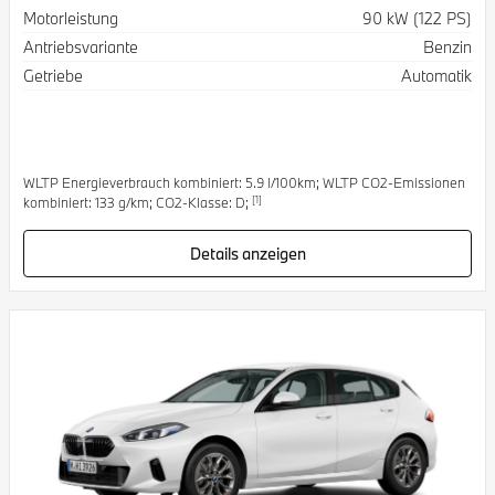
Spezifikation
Wert
Motorleistung
90 kW (122 PS)
Antriebsvariante
Benzin
Getriebe
Automatik
WLTP Energieverbrauch kombiniert: 5.9 l/100km; WLTP CO2-Emissionen
[1]
kombiniert: 133 g/km; CO2-Klasse: D;
Details anzeigen