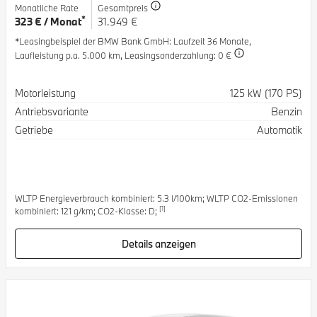
Monatliche Rate
Gesamtpreis
*
323 € / Monat
31.949 €
*Leasingbeispiel der BMW Bank GmbH
: Laufzeit 36 Monate,
Laufleistung p.a. 5.000 km,
Leasingsonderzahlung: 0 €
Spezifikation
Wert
Motorleistung
125 kW (170 PS)
Antriebsvariante
Benzin
Getriebe
Automatik
WLTP Energieverbrauch kombiniert: 5.3 l/100km; WLTP CO2-Emissionen
[1]
kombiniert: 121 g/km; CO2-Klasse: D;
Details anzeigen