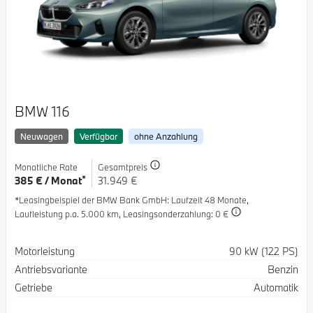
BMW 116
Neuwagen
Verfügbar
ohne Anzahlung
Monatliche Rate
Gesamtpreis
*
385 € / Monat
31.949 €
*Leasingbeispiel der BMW Bank GmbH
: Laufzeit 48 Monate,
Laufleistung p.a. 5.000 km,
Leasingsonderzahlung: 0 €
Spezifikation
Wert
Motorleistung
90 kW (122 PS)
Antriebsvariante
Benzin
Getriebe
Automatik