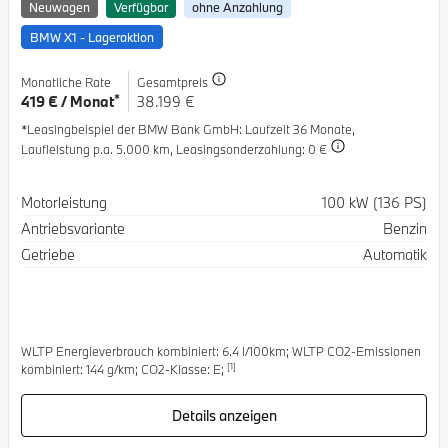
Neuwagen
Verfügbar
ohne Anzahlung
BMW X1 - Lageraktion
Monatliche Rate
Gesamtpreis
*
419 € / Monat
38.199 €
*Leasingbeispiel der BMW Bank GmbH
: Laufzeit 36 Monate,
Laufleistung p.a. 5.000 km,
Leasingsonderzahlung: 0 €
Spezifikation
Wert
Motorleistung
100 kW (136 PS)
Antriebsvariante
Benzin
Getriebe
Automatik
WLTP Energieverbrauch kombiniert: 6.4 l/100km; WLTP CO2-Emissionen
[1]
kombiniert: 144 g/km; CO2-Klasse: E;
Details anzeigen