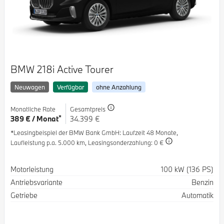
BMW 218i Active Tourer
Neuwagen
Verfügbar
ohne Anzahlung
Monatliche Rate
Gesamtpreis
*
389 € / Monat
34.399 €
*Leasingbeispiel der BMW Bank GmbH
: Laufzeit 48 Monate,
Laufleistung p.a. 5.000 km,
Leasingsonderzahlung: 0 €
Spezifikation
Wert
Motorleistung
100 kW (136 PS)
Antriebsvariante
Benzin
Getriebe
Automatik