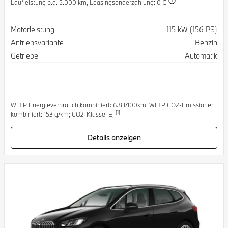
Laufleistung p.a. 5.000 km,
Leasingsonderzahlung: 0 €
Spezifikation
Wert
Motorleistung
115 kW (156 PS)
Antriebsvariante
Benzin
Getriebe
Automatik
WLTP Energieverbrauch kombiniert: 6.8 l/100km; WLTP CO2-Emissionen
[1]
kombiniert: 153 g/km; CO2-Klasse: E;
Details anzeigen