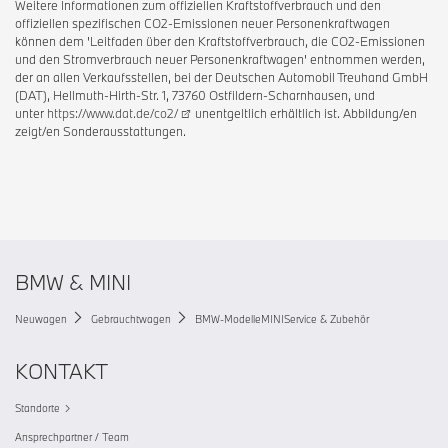
Weitere Informationen zum offiziellen Kraftstoffverbrauch und den
offiziellen spezifischen CO2-Emissionen neuer Personenkraftwagen
können dem 'Leitfaden über den Kraftstoffverbrauch, die CO2-Emissionen
und den Stromverbrauch neuer Personenkraftwagen' entnommen werden,
der an allen Verkaufsstellen, bei der Deutschen Automobil Treuhand GmbH
(DAT), Hellmuth-Hirth-Str. 1, 73760 Ostfildern-Scharnhausen, und
unter
https://www.dat.de/co2/
unentgeltlich erhältlich ist. Abbildung/en
zeigt/en Sonderausstattungen.
BMW & MINI
Neuwagen
Gebrauchtwagen
BMW-Modelle
MINI
Service & Zubehör
KONTAKT
Standorte
Ansprechpartner / Team