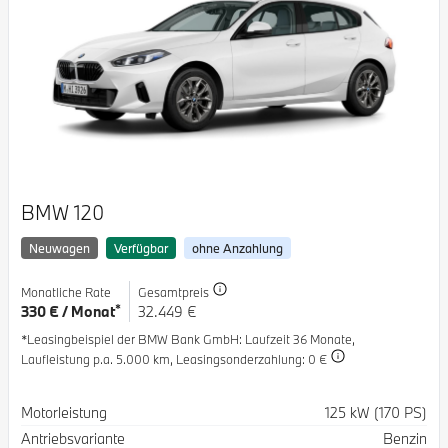
BMW 120
Neuwagen
Verfügbar
ohne Anzahlung
Monatliche Rate
Gesamtpreis
*
330 € / Monat
32.449 €
*Leasingbeispiel der BMW Bank GmbH
: Laufzeit 36 Monate,
Laufleistung p.a. 5.000 km,
Leasingsonderzahlung: 0 €
Spezifikation
Wert
Motorleistung
125 kW (170 PS)
Antriebsvariante
Benzin