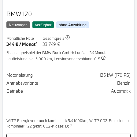
BMW 120
Neuwagen
Verfügbar
ohne Anzahlung
Monatliche Rate
Gesamtpreis
*
344 € / Monat
33.749 €
*Leasingbeispiel der BMW Bank GmbH
: Laufzeit 36 Monate,
Laufleistung p.a. 5.000 km,
Leasingsonderzahlung: 0 €
Spezifikation
Wert
Motorleistung
125 kW (170 PS)
Antriebsvariante
Benzin
Getriebe
Automatik
WLTP Energieverbrauch kombiniert: 5.4 l/100km; WLTP CO2-Emissionen
[1]
kombiniert: 122 g/km; CO2-Klasse: D;