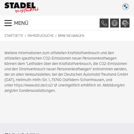
MENÜ
STARTSEITE
FAHRZEUGSUCHE
BMW NEUWAGEN
Weitere Informationen zum offiziellen Kraftstoffverbrauch und den
offiziellen spezifischen CO2-Emissionen neuer Personenkraftwagen
können dem 'Leitfaden über den Kraftstoffverbrauch, die CO2-Emissionen
und den Stromverbrauch neuer Personenkraftwagen' entnommen werden,
der an allen Verkaufsstellen, bei der Deutschen Automobil Treuhand GmbH
(DAT), Hellmuth-Hirth-Str. 1, 73760 Ostfildern-Scharnhausen, und
unter
https://www.dat.de/co2/
unentgeltlich erhältlich ist. Abbildung/en
zeigt/en Sonderausstattungen.