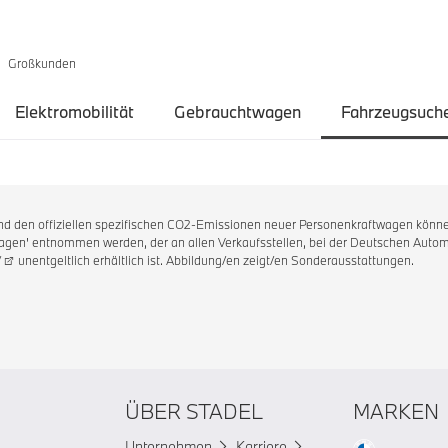
Großkunden
Elektromobilität
Gebrauchtwagen
Fahrzeugsuch
 und den offiziellen spezifischen CO2-Emissionen neuer Personenkraftwagen könne
en' entnommen werden, der an allen Verkaufsstellen, bei der Deutschen Automo
/
unentgeltlich erhältlich ist. Abbildung/en zeigt/en Sonderausstattungen.
ÜBER STADEL
MARKEN
Unternehmen
Karriere