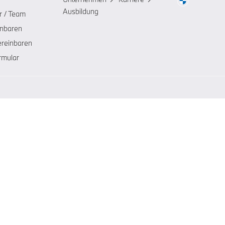
Ausbildung
r / Team
inbaren
ereinbaren
rmular