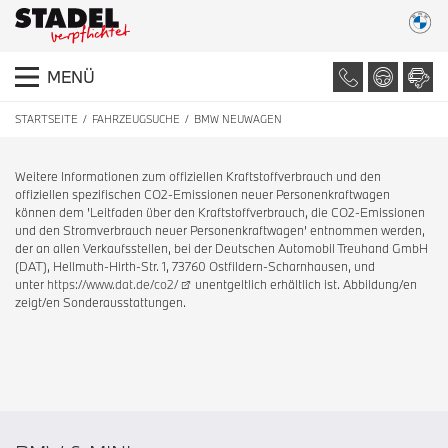
MENÜ
STARTSEITE
FAHRZEUGSUCHE
BMW NEUWAGEN
Weitere Informationen zum offiziellen Kraftstoffverbrauch und den
offiziellen spezifischen CO2-Emissionen neuer Personenkraftwagen
können dem 'Leitfaden über den Kraftstoffverbrauch, die CO2-Emissionen
und den Stromverbrauch neuer Personenkraftwagen' entnommen werden,
der an allen Verkaufsstellen, bei der Deutschen Automobil Treuhand GmbH
(DAT), Hellmuth-Hirth-Str. 1, 73760 Ostfildern-Scharnhausen, und
unter
https://www.dat.de/co2/
unentgeltlich erhältlich ist. Abbildung/en
zeigt/en Sonderausstattungen.