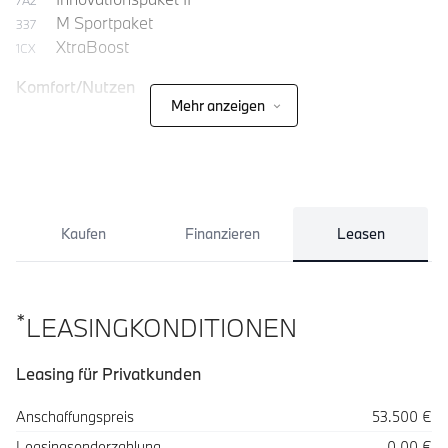
7A2
M Sportpaket
337
XtraBoost
1CX
Komfort/Nutzen
Mehr anzeigen
Ablagenpaket
493
Kaufen
Finanzieren
Leasen
*
LEASINGKONDITIONEN
Leasing für Privatkunden
Spezifikation
Wert
Anschaffungspreis
53.500 €
Leasingsonderzahlung
0,00 €