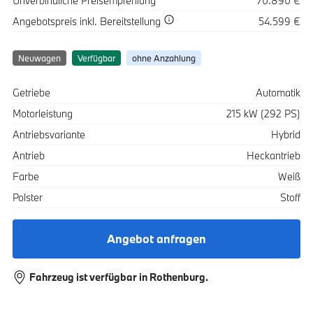
Unverbindliche Preisempfehlung
70.890 €
Spezifikation
Wert
Angebotspreis
inkl. Bereitstellung
54.599 €
Neuwagen
Verfügbar
ohne Anzahlung
Spezifikation
Wert
Getriebe
Automatik
Motorleistung
215 kW (292 PS)
Antriebsvariante
Hybrid
Antrieb
Heckantrieb
Farbe
Weiß
Polster
Stoff
Angebot anfragen
Fahrzeug ist verfügbar in Rothenburg.