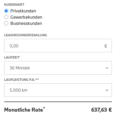
Leasingoptionen: Sonderzahlung und Laufzeit
KUNDENART
Privatkunden
Gewerbekunden
Businesskunden
LEASINGSONDERZAHLUNG
LAUFZEIT
LAUFLEISTUNG P.A.**
*
Monatliche Rate
637,63 €