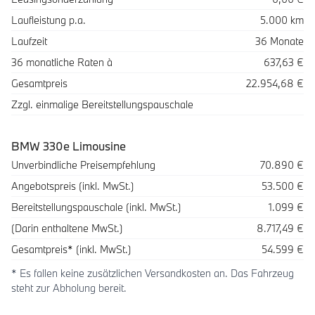
Laufleistung p.a.
5.000 km
Laufzeit
36 Monate
36 monatliche Raten à
637,63 €
Gesamtpreis
22.954,68 €
Zzgl. einmalige Bereitstellungspauschale
BMW 330e Limousine
Beschreibung
Betrag
Unverbindliche Preisempfehlung
70.890 €
Angebotspreis (inkl. MwSt.)
53.500 €
Bereitstellungspauschale (inkl. MwSt.)
1.099 €
(Darin enthaltene MwSt.)
8.717,49 €
Gesamtpreis* (inkl. MwSt.)
54.599 €
* Es fallen keine zusätzlichen Versandkosten an. Das Fahrzeug
steht zur Abholung bereit.