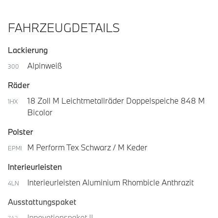
FAHRZEUGDETAILS
Lackierung
Alpinweiß
300
Räder
18 Zoll M Leichtmetallräder Doppelspeiche 848 M
1HX
Bicolor
Polster
M Perform Tex Schwarz / M Keder
EPMI
Interieurleisten
Interieurleisten Aluminium Rhombicle Anthrazit
4LN
Ausstattungspaket
Innovationspaket II