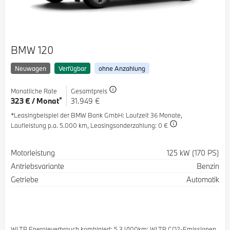
BMW 120
Neuwagen
Verfügbar
ohne Anzahlung
Monatliche Rate
Gesamtpreis
*
323 € / Monat
31.949 €
*Leasingbeispiel der BMW Bank GmbH
: Laufzeit 36 Monate,
Laufleistung p.a. 5.000 km,
Leasingsonderzahlung: 0 €
Spezifikation
Wert
Motorleistung
125 kW (170 PS)
Antriebsvariante
Benzin
Getriebe
Automatik
WLTP Energieverbrauch kombiniert: 5.3 l/100km; WLTP CO2-Emissionen