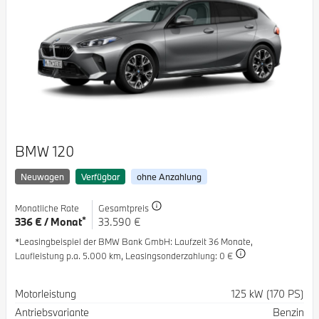
BMW 120
Neuwagen
Verfügbar
ohne Anzahlung
Monatliche Rate
Gesamtpreis
*
336 € / Monat
33.590 €
*Leasingbeispiel der BMW Bank GmbH
: Laufzeit 36 Monate,
Laufleistung p.a. 5.000 km,
Leasingsonderzahlung: 0 €
Spezifikation
Wert
Motorleistung
125 kW (170 PS)
Antriebsvariante
Benzin