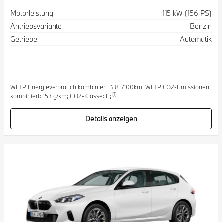
Spezifikation
Wert
Motorleistung
115 kW (156 PS)
Antriebsvariante
Benzin
Getriebe
Automatik
WLTP Energieverbrauch kombiniert: 6.8 l/100km; WLTP CO2-Emissionen
[1]
kombiniert: 153 g/km; CO2-Klasse: E;
Details anzeigen