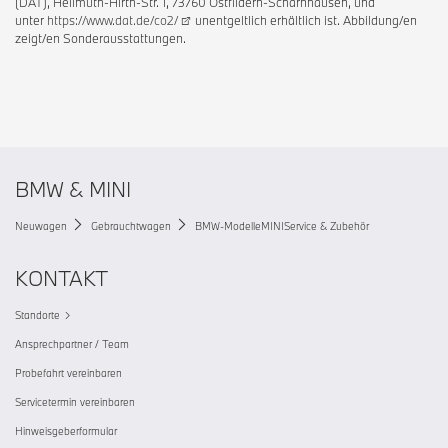
(DAT), Hellmuth-Hirth-Str. 1, 73760 Ostfildern-Scharnhausen, und
unter
https://www.dat.de/co2/
unentgeltlich erhältlich ist. Abbildung/en
zeigt/en Sonderausstattungen.
BMW & MINI
Neuwagen
Gebrauchtwagen
BMW-Modelle
MINI
Service & Zubehör
KONTAKT
Standorte
Ansprechpartner / Team
Probefahrt vereinbaren
Servicetermin vereinbaren
Hinweisgeberformular