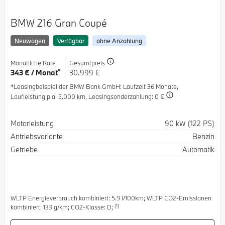
BMW 216 Gran Coupé
Neuwagen
Verfügbar
ohne Anzahlung
Monatliche Rate
Gesamtpreis
*
343 € / Monat
30.999 €
*Leasingbeispiel der BMW Bank GmbH
: Laufzeit 36 Monate,
Laufleistung p.a. 5.000 km,
Leasingsonderzahlung: 0 €
Spezifikation
Wert
Motorleistung
90 kW (122 PS)
Antriebsvariante
Benzin
Getriebe
Automatik
WLTP Energieverbrauch kombiniert: 5.9 l/100km; WLTP CO2-Emissionen
[1]
kombiniert: 133 g/km; CO2-Klasse: D;