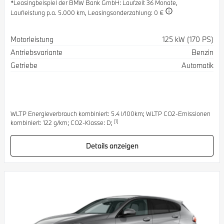
*Leasingbeispiel der BMW Bank GmbH
: Laufzeit 36 Monate,
Laufleistung p.a. 5.000 km,
Leasingsonderzahlung: 0 €
Spezifikation
Wert
Motorleistung
125 kW (170 PS)
Antriebsvariante
Benzin
Getriebe
Automatik
WLTP Energieverbrauch kombiniert: 5.4 l/100km; WLTP CO2-Emissionen
[1]
kombiniert: 122 g/km; CO2-Klasse: D;
Details anzeigen