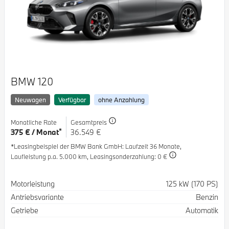
BMW 120
Neuwagen
Verfügbar
ohne Anzahlung
Monatliche Rate
Gesamtpreis
*
375 € / Monat
36.549 €
*Leasingbeispiel der BMW Bank GmbH
: Laufzeit 36 Monate,
Laufleistung p.a. 5.000 km,
Leasingsonderzahlung: 0 €
Spezifikation
Wert
Motorleistung
125 kW (170 PS)
Antriebsvariante
Benzin
Getriebe
Automatik