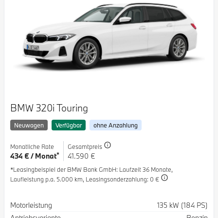
BMW 320i Touring
Neuwagen
Verfügbar
ohne Anzahlung
Monatliche Rate
Gesamtpreis
*
434 € / Monat
41.590 €
*Leasingbeispiel der BMW Bank GmbH
: Laufzeit 36 Monate,
Laufleistung p.a. 5.000 km,
Leasingsonderzahlung: 0 €
Spezifikation
Wert
Motorleistung
135 kW (184 PS)
Antriebsvariante
Benzin