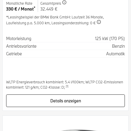
Monatliche Rate
Gesamtpreis
*
330 € / Monat
32.449 €
*Leasingbeispiel der BMW Bank GmbH
: Laufzeit 36 Monate,
Laufleistung p.a. 5.000 km,
Leasingsonderzahlung: 0 €
Spezifikation
Wert
Motorleistung
125 kW (170 PS)
Antriebsvariante
Benzin
Getriebe
Automatik
WLTP Energieverbrauch kombiniert: 5.4 l/100km; WLTP CO2-Emissionen
[1]
kombiniert: 121 g/km; CO2-Klasse: D;
Details anzeigen