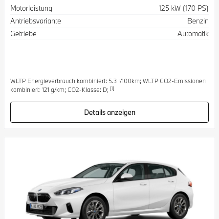
Spezifikation
Wert
Motorleistung
125 kW (170 PS)
Antriebsvariante
Benzin
Getriebe
Automatik
WLTP Energieverbrauch kombiniert: 5.3 l/100km; WLTP CO2-Emissionen
[1]
kombiniert: 121 g/km; CO2-Klasse: D;
Details anzeigen