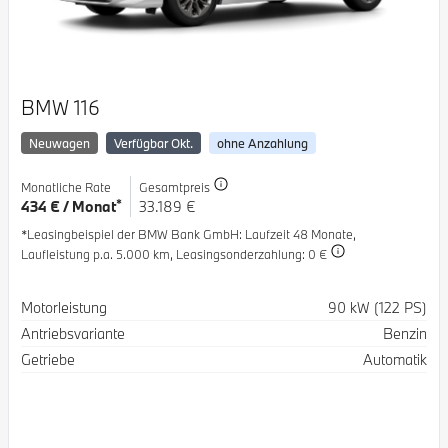
BMW 116
Neuwagen
Verfügbar Okt.
ohne Anzahlung
Monatliche Rate
Gesamtpreis
*
434 € / Monat
33.189 €
*Leasingbeispiel der BMW Bank GmbH
: Laufzeit 48 Monate,
Laufleistung p.a. 5.000 km,
Leasingsonderzahlung: 0 €
Spezifikation
Wert
Motorleistung
90 kW (122 PS)
Antriebsvariante
Benzin
Getriebe
Automatik