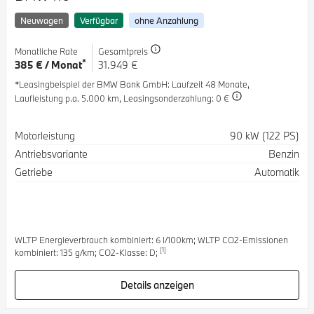
Neuwagen
Verfügbar
ohne Anzahlung
Monatliche Rate
Gesamtpreis
*
385 € / Monat
31.949 €
*Leasingbeispiel der BMW Bank GmbH
: Laufzeit 48 Monate,
Laufleistung p.a. 5.000 km,
Leasingsonderzahlung: 0 €
Spezifikation
Wert
Motorleistung
90 kW (122 PS)
Antriebsvariante
Benzin
Getriebe
Automatik
WLTP Energieverbrauch kombiniert: 6 l/100km; WLTP CO2-Emissionen
[1]
kombiniert: 135 g/km; CO2-Klasse: D;
Details anzeigen