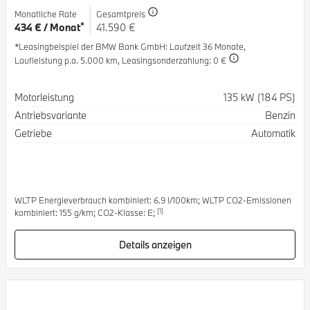
Monatliche Rate
Gesamtpreis
*
434 € / Monat
41.590 €
*Leasingbeispiel der BMW Bank GmbH
: Laufzeit 36 Monate,
Laufleistung p.a. 5.000 km,
Leasingsonderzahlung: 0 €
Spezifikation
Wert
Motorleistung
135 kW (184 PS)
Antriebsvariante
Benzin
Getriebe
Automatik
WLTP Energieverbrauch kombiniert: 6.9 l/100km; WLTP CO2-Emissionen
[1]
kombiniert: 155 g/km; CO2-Klasse: E;
Details anzeigen