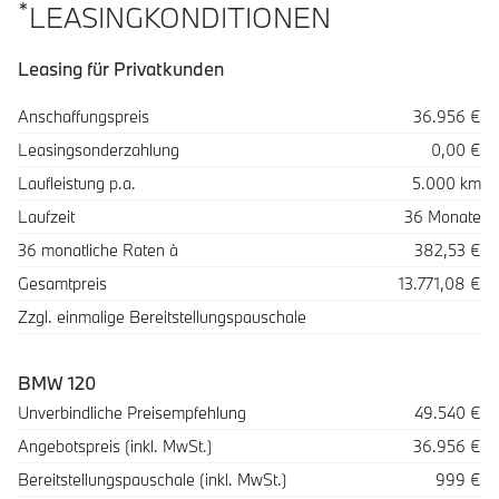
*
LEASINGKONDITIONEN
Leasing für Privatkunden
Spezifikation
Wert
Anschaffungspreis
36.956 €
Leasingsonderzahlung
0,00 €
Laufleistung p.a.
5.000 km
Laufzeit
36 Monate
36 monatliche Raten à
382,53 €
Gesamtpreis
13.771,08 €
Zzgl. einmalige Bereitstellungspauschale
BMW 120
Beschreibung
Betrag
Unverbindliche Preisempfehlung
49.540 €
Angebotspreis (inkl. MwSt.)
36.956 €
Bereitstellungspauschale (inkl. MwSt.)
999 €