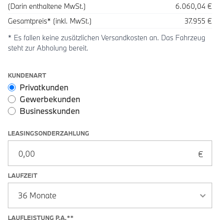
(Darin enthaltene MwSt.)
6.060,04 €
Gesamtpreis* (inkl. MwSt.)
37.955 €
* Es fallen keine zusätzlichen Versandkosten an. Das Fahrzeug
steht zur Abholung bereit.
Leasingoptionen: Sonderzahlung und Laufzeit
KUNDENART
Privatkunden
Gewerbekunden
Businesskunden
LEASINGSONDERZAHLUNG
LAUFZEIT
LAUFLEISTUNG P.A.**