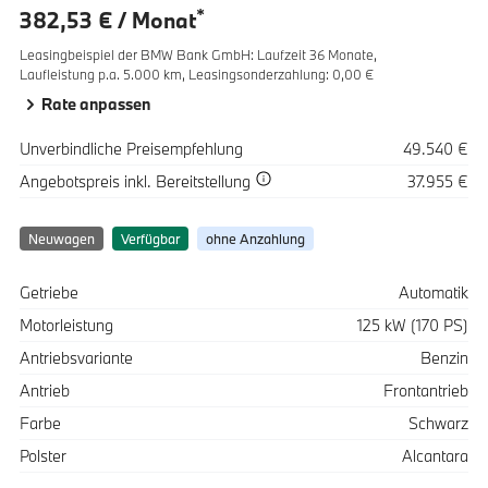
*
382,53 € / Monat
Leasingbeispiel der BMW Bank GmbH
:
Laufzeit 36 Monate,
Laufleistung p.a. 5.000 km,
Leasingsonderzahlung: 0,00 €
Rate anpassen
Spezifikation
Wert
Unverbindliche Preisempfehlung
49.540 €
Spezifikation
Wert
Angebotspreis
inkl. Bereitstellung
37.955 €
Neuwagen
Verfügbar
ohne Anzahlung
Spezifikation
Wert
Getriebe
Automatik
Motorleistung
125 kW (170 PS)
Antriebsvariante
Benzin
Antrieb
Frontantrieb
Farbe
Schwarz
Polster
Alcantara