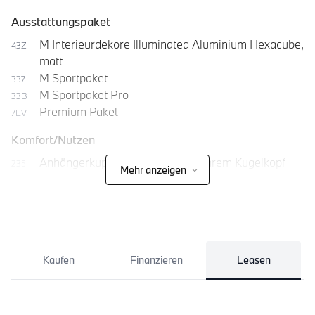
Ausstattungspaket
M Interieurdekore Illuminated Aluminium Hexacube,
43Z
matt
M Sportpaket
337
M Sportpaket Pro
33B
Premium Paket
7EV
Komfort/Nutzen
Anhängerkupplung mit abnehmbarem Kugelkopf
235
Mehr anzeigen
Durchladesystem
465
Kaufen
Finanzieren
Leasen