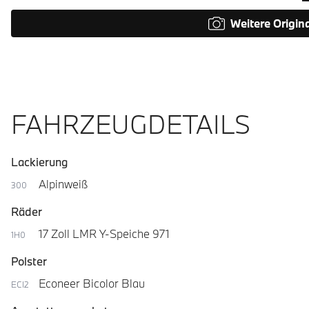
Weitere Origin
FAHRZEUGDETAILS
Lackierung
Alpinweiß
300
Räder
17 Zoll LMR Y-Speiche 971
1H0
Polster
Econeer Bicolor Blau
ECI2