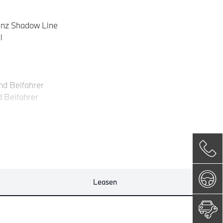
anz Shadow Line
l
nd Beifahrer
d Beifahrer
Leasen