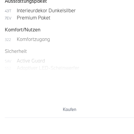
Ausstattungspaket
Interieurdekor Dunkelsilber
43T
Premium Paket
7EV
Komfort/Nutzen
Komfortzugang
322
Sicherheit
Active Guard
5AV
Adaptiver LED-Scheinwerfer
552
Aktiver Fußgängerschutz
8TF
Kaufen