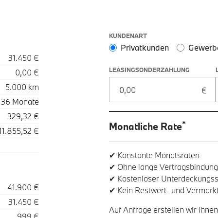
Leasingoptionen: Sonderzahlung
KUNDENART
Privatkunden
Gewerb
31.450 €
LEASINGSONDERZAHLUNG
0,00 €
5.000 km
36 Monate
329,32 €
*
Monatliche Rate
11.855,52 €
✔ Konstante Monatsraten
✔ Ohne lange Vertragsbindung
✔ Kostenloser Unterdeckungss
41.900 €
✔ Kein Restwert- und Vermarkt
31.450 €
Auf Anfrage erstellen wir Ihnen
999 €