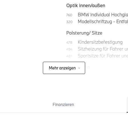
Optik innen/außen
BMW Individual Hochgl
760
Modellschriftzug - Entfal
320
Polsterung/ Sitze
Kindersitzbefestigung
478
Sitzheizung für Fahrer u
494
Sportsitze für Fahrer un
481
Multimedia
Mehr anzeigen
Finanzieren