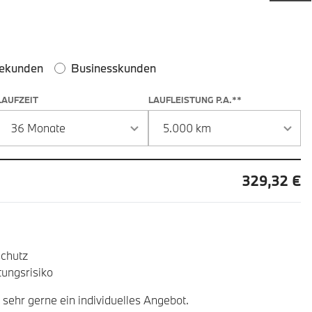
 und Laufzeit
ekunden
Businesskunden
LAUFZEIT
LAUFLEISTUNG P.A.**
329,32 €
chutz
ungsrisiko
 sehr gerne ein individuelles Angebot.