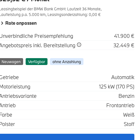
Leasingbeispiel der BMW Bank GmbH
:
Laufzeit 36 Monate,
Laufleistung p.a. 5.000 km,
Leasingsonderzahlung: 0,00 €
Rate anpassen
Spezifikation
Wert
Unverbindliche Preisempfehlung
41.900 €
Spezifikation
Wert
Angebotspreis
inkl. Bereitstellung
32.449 €
Neuwagen
Verfügbar
ohne Anzahlung
Spezifikation
Wert
Getriebe
Automatik
Motorleistung
125 kW (170 PS)
Antriebsvariante
Benzin
Antrieb
Frontantrieb
Farbe
Weiß
Polster
Stoff