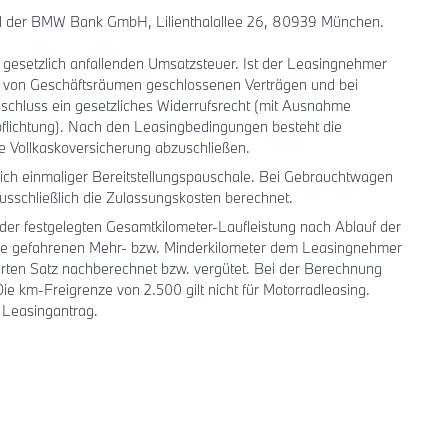
iel der BMW Bank GmbH, Lilienthalallee 26, 80939 München.
ls gesetzlich anfallenden Umsatzsteuer. Ist der Leasingnehmer
b von Geschäftsräumen geschlossenen Verträgen und bei
schluss ein gesetzliches Widerrufsrecht (mit Ausnahme
flichtung). Nach den Leasingbedingungen besteht die
ne Vollkaskoversicherung abzuschließen.
ch einmaliger Bereitstellungspauschale. Bei Gebrauchtwagen
sschließlich die Zulassungskosten berechnet.
der festgelegten Gesamtkilometer-Laufleistung nach Ablauf der
die gefahrenen Mehr- bzw. Minderkilometer dem Leasingnehmer
rten Satz nachberechnet bzw. vergütet. Bei der Berechnung
 km-Freigrenze von 2.500 gilt nicht für Motorradleasing.
 Leasingantrag.