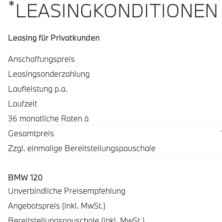
*
LEASINGKONDITIONEN
Leasing für Privatkunden
Spezifikation
Wert
Anschaffungspreis
Leasingsonderzahlung
Laufleistung p.a.
Laufzeit
36 monatliche Raten à
Gesamtpreis
Zzgl. einmalige Bereitstellungspauschale
BMW 120
Beschreibung
Betrag
Unverbindliche Preisempfehlung
Angebotspreis (inkl. MwSt.)
Bereitstellungspauschale (inkl. MwSt.)