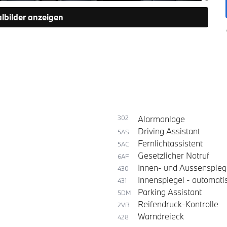
albilder anzeigen
302
Alarmanlage
Driving Assistant
5AS
Fernlichtassistent
5AC
Gesetzlicher Notruf
6AF
Innen- und Aussenspieg
430
Innenspiegel - automat
431
Parking Assistant
5DM
Reifendruck-Kontrolle
2VB
Warndreieck
428