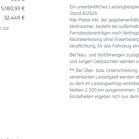
Ein unverbindliches Leasingbeisp
5.180,93 €
Stand 8/2026.
32.449 €
Alle Preise inkl. der gegebenenfal
Verbraucher, besteht bei außerhal
t zur
Fernabsatzverträgen nach Vertrags
Kilometerleasing ohne Erwerbsverp
Verpflichtung, für das Fahrzeug ei
Bei Neu- und Vorführwagen zuzügli
und Jungen Gebrauchten werden au
** Bei Über- bzw. Unterschreitung 
vereinbarten Leasingzeit werden 
zu dem im Leasingvertrag vereinba
bleiben 2.500 km ausgenommen. Die
Einzelheiten ergeben sich aus dem