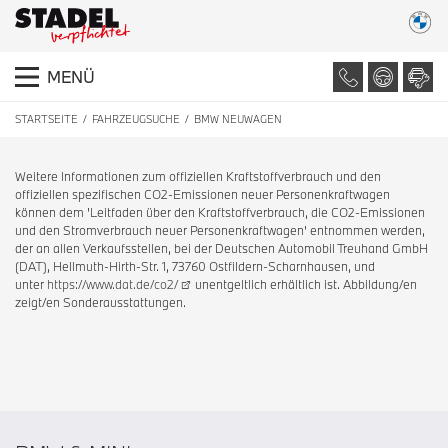
MENÜ
STARTSEITE
FAHRZEUGSUCHE
BMW NEUWAGEN
Weitere Informationen zum offiziellen Kraftstoffverbrauch und den
offiziellen spezifischen CO2-Emissionen neuer Personenkraftwagen
können dem 'Leitfaden über den Kraftstoffverbrauch, die CO2-Emissionen
und den Stromverbrauch neuer Personenkraftwagen' entnommen werden,
der an allen Verkaufsstellen, bei der Deutschen Automobil Treuhand GmbH
(DAT), Hellmuth-Hirth-Str. 1, 73760 Ostfildern-Scharnhausen, und
unter
https://www.dat.de/co2/
unentgeltlich erhältlich ist. Abbildung/en
zeigt/en Sonderausstattungen.