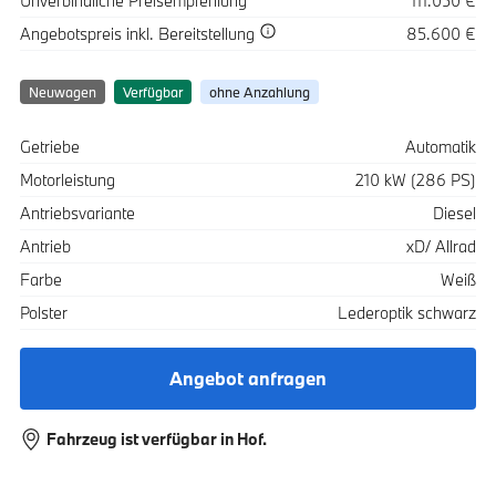
Unverbindliche Preisempfehlung
111.050 €
Spezifikation
Wert
Angebotspreis
inkl. Bereitstellung
85.600 €
Neuwagen
Verfügbar
ohne Anzahlung
Spezifikation
Wert
Getriebe
Automatik
Motorleistung
210 kW (286 PS)
Antriebsvariante
Diesel
Antrieb
xD/ Allrad
Farbe
Weiß
Polster
Lederoptik schwarz
Angebot anfragen
Fahrzeug ist verfügbar in Hof.