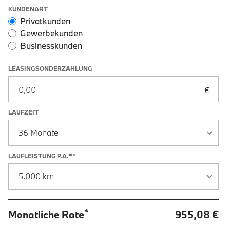
Leasingoptionen: Sonderzahlung und Laufzeit
KUNDENART
Privatkunden
Gewerbekunden
Businesskunden
LEASINGSONDERZAHLUNG
LAUFZEIT
LAUFLEISTUNG P.A.**
*
Monatliche Rate
955,08 €