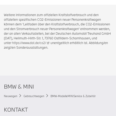
Weitere Informationen zum offiziellen Kraftstoffverbrauch und den
offiziellen spezifischen CO2-Emissionen neuer Personenkraftwagen
können dem 'Leitfaden über den Kraftstoffverbrauch, die CO2-Emissionen
und den Stromverbrauch neuer Personenkraftwagen' entnommen werden,
der an allen Verkaufsstellen, bei der Deutschen Automobil Treuhand GmbH
(DAT), Hellmuth-Hirth-Str. 1, 73760 Ostfildern-Scharnhausen, und
unter
https://www.dat.de/co2/
unentgeltlich erhältlich ist. Abbildung/en
zeigt/en Sonderausstattungen.
BMW & MINI
Neuwagen
Gebrauchtwagen
BMW-Modelle
MINI
Service & Zubehör
KONTAKT