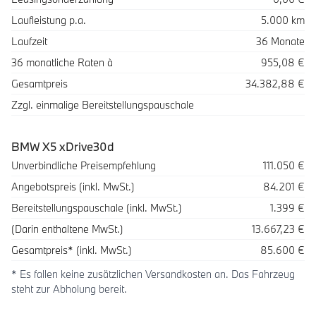
Laufleistung p.a.
5.000 km
Laufzeit
36 Monate
36 monatliche Raten à
955,08 €
Gesamtpreis
34.382,88 €
Zzgl. einmalige Bereitstellungspauschale
BMW X5 xDrive30d
Beschreibung
Betrag
Unverbindliche Preisempfehlung
111.050 €
Angebotspreis (inkl. MwSt.)
84.201 €
Bereitstellungspauschale (inkl. MwSt.)
1.399 €
(Darin enthaltene MwSt.)
13.667,23 €
Gesamtpreis* (inkl. MwSt.)
85.600 €
* Es fallen keine zusätzlichen Versandkosten an. Das Fahrzeug
steht zur Abholung bereit.