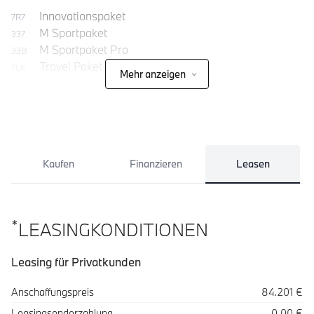
Innovationspaket
7R7
M Sportpaket
337
M Sportpaket Pro
33B
Travel Paket
7LK
Mehr anzeigen
Kaufen
Finanzieren
Leasen
*
LEASINGKONDITIONEN
Leasing für Privatkunden
Spezifikation
Wert
Anschaffungspreis
84.201 €
Leasingsonderzahlung
0,00 €