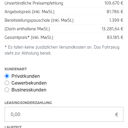
Beschreibung
Betrag
Unverbindliche Preisempfehlung
109.670 €
Angebotspreis (inkl. MwSt.)
81.786 €
Bereitstellungspauschale (inkl. MwSt.)
1.399 €
(Darin enthaltene MwSt.)
13.281,64 €
Gesamtpreis* (inkl. MwSt.)
83.185 €
* Es fallen keine zusätzlichen Versandkosten an. Das Fahrzeug
steht zur Abholung bereit.
Leasingoptionen: Sonderzahlung und Laufzeit
KUNDENART
Privatkunden
Gewerbekunden
Businesskunden
LEASINGSONDERZAHLUNG
LAUFZEIT