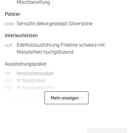
Mischbereifung
Polster
Sensafin dekorgesteppt Silverstone
KPA9
Interieurleisten
Edelholzausführung Fineline schwarz mit
4LM
Metalleffekt hochglänzend
Ausstattungspaket
Innovationspaket
7R7
M Sportpaket
337
M Sportpaket Pro
33B
Mehr anzeigen
Komfort/Nutzen