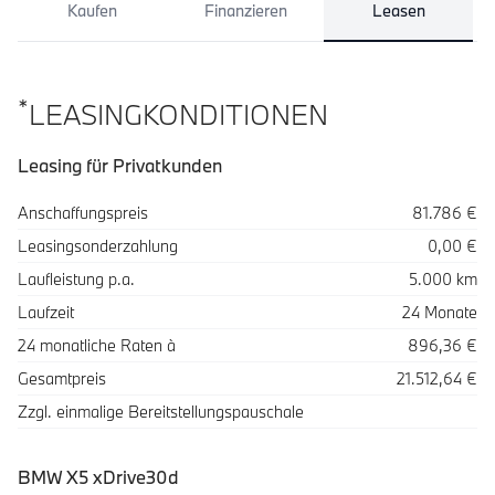
Kaufen
Finanzieren
Leasen
*
LEASINGKONDITIONEN
Leasing für Privatkunden
Spezifikation
Wert
Anschaffungspreis
81.786 €
Leasingsonderzahlung
0,00 €
Laufleistung p.a.
5.000 km
Laufzeit
24 Monate
24 monatliche Raten à
896,36 €
Gesamtpreis
21.512,64 €
Zzgl. einmalige Bereitstellungspauschale
BMW X5 xDrive30d