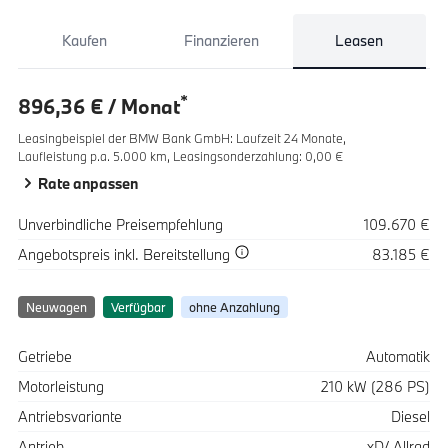
Kaufen
Finanzieren
Leasen
*
896,36 € / Monat
Leasingbeispiel der BMW Bank GmbH
:
Laufzeit 24 Monate,
Laufleistung p.a. 5.000 km,
Leasingsonderzahlung: 0,00 €
Rate anpassen
Spezifikation
Wert
Unverbindliche Preisempfehlung
109.670 €
Spezifikation
Wert
Angebotspreis
inkl. Bereitstellung
83.185 €
Neuwagen
Verfügbar
ohne Anzahlung
Spezifikation
Wert
Getriebe
Automatik
Motorleistung
210 kW (286 PS)
Antriebsvariante
Diesel
Antrieb
xD/ Allrad