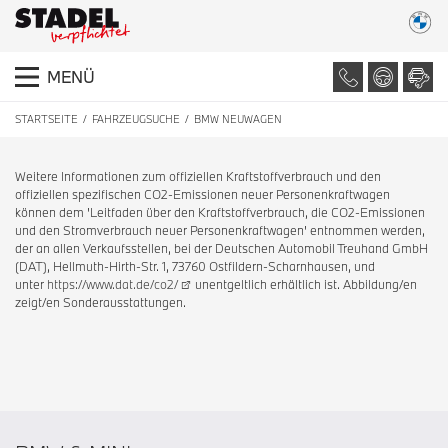
MENÜ
STARTSEITE
FAHRZEUGSUCHE
BMW NEUWAGEN
Weitere Informationen zum offiziellen Kraftstoffverbrauch und den
offiziellen spezifischen CO2-Emissionen neuer Personenkraftwagen
können dem 'Leitfaden über den Kraftstoffverbrauch, die CO2-Emissionen
und den Stromverbrauch neuer Personenkraftwagen' entnommen werden,
der an allen Verkaufsstellen, bei der Deutschen Automobil Treuhand GmbH
(DAT), Hellmuth-Hirth-Str. 1, 73760 Ostfildern-Scharnhausen, und
unter
https://www.dat.de/co2/
unentgeltlich erhältlich ist. Abbildung/en
zeigt/en Sonderausstattungen.