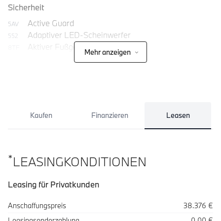
Sicherheit
Active Guard
5AV
Adaptiver LED-Scheinwerfer
552
Aktiver Fußgängerschutz
8TF
Mehr anzeigen
Alarmanlage
302
Kaufen
Finanzieren
Leasen
*
LEASINGKONDITIONEN
Leasing für Privatkunden
Spezifikation
Wert
Anschaffungspreis
38.376 €
Leasingsonderzahlung
0,00 €