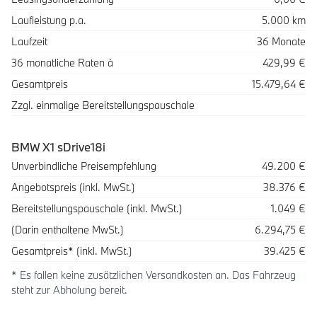
Laufleistung p.a.
5.000 km
Laufzeit
36 Monate
36 monatliche Raten à
429,99 €
Gesamtpreis
15.479,64 €
Zzgl. einmalige Bereitstellungspauschale
BMW X1 sDrive18i
Beschreibung
Betrag
Unverbindliche Preisempfehlung
49.200 €
Angebotspreis (inkl. MwSt.)
38.376 €
Bereitstellungspauschale (inkl. MwSt.)
1.049 €
(Darin enthaltene MwSt.)
6.294,75 €
Gesamtpreis* (inkl. MwSt.)
39.425 €
* Es fallen keine zusätzlichen Versandkosten an. Das Fahrzeug
steht zur Abholung bereit.