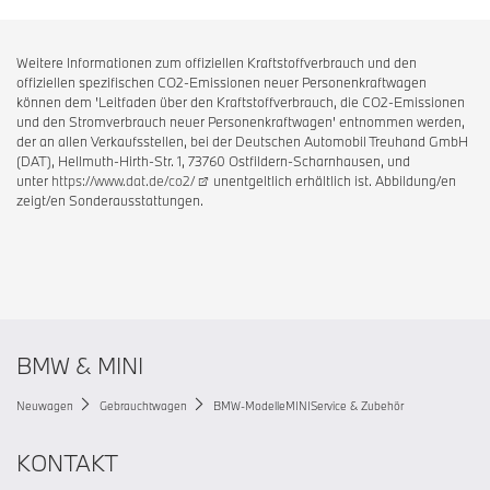
Weitere Informationen zum offiziellen Kraftstoffverbrauch und den
offiziellen spezifischen CO2-Emissionen neuer Personenkraftwagen
können dem 'Leitfaden über den Kraftstoffverbrauch, die CO2-Emissionen
und den Stromverbrauch neuer Personenkraftwagen' entnommen werden,
der an allen Verkaufsstellen, bei der Deutschen Automobil Treuhand GmbH
(DAT), Hellmuth-Hirth-Str. 1, 73760 Ostfildern-Scharnhausen, und
unter
https://www.dat.de/co2/
unentgeltlich erhältlich ist. Abbildung/en
zeigt/en Sonderausstattungen.
BMW & MINI
Neuwagen
Gebrauchtwagen
BMW-Modelle
MINI
Service & Zubehör
KONTAKT