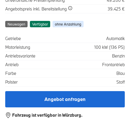
Unverbindliche Preisempfehlung
49.200 €
Spezifikation
Wert
Angebotspreis
inkl. Bereitstellung
39.425 €
Neuwagen
Verfügbar
ohne Anzahlung
Spezifikation
Wert
Getriebe
Automatik
Motorleistung
100 kW (136 PS)
Antriebsvariante
Benzin
Antrieb
Frontantrieb
Farbe
Blau
Polster
Stoff
Angebot anfragen
Fahrzeug ist verfügbar in Würzburg.