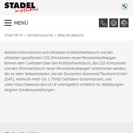
MENÜ
STARTSEITE
FAHRZEUGSUCHE
BMW NEUWAGEN
Weitere Informationen zum offiziellen Kraftstoffverbrauch und den
offiziellen spezifischen CO2-Emissionen neuer Personenkraftwagen
können dem 'Leitfaden über den Kraftstoffverbrauch, die CO2-Emissionen
und den Stromverbrauch neuer Personenkraftwagen' entnommen werden,
der an allen Verkaufsstellen, bei der Deutschen Automobil Treuhand GmbH
(DAT), Hellmuth-Hirth-Str. 1, 73760 Ostfildern-Scharnhausen, und
unter
https://www.dat.de/co2/
unentgeltlich erhältlich ist. Abbildung/en
zeigt/en Sonderausstattungen.