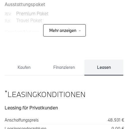
Ausstattungspaket
Premium Paket
7EV
Travel Paket
7LK
Mehr anzeigen
Komfort/Nutzen
Kaufen
Finanzieren
Leasen
*
LEASINGKONDITIONEN
Leasing für Privatkunden
Spezifikation
Wert
Anschaffungspreis
48.931 €
Leasingsonderzahlung
0,00 €