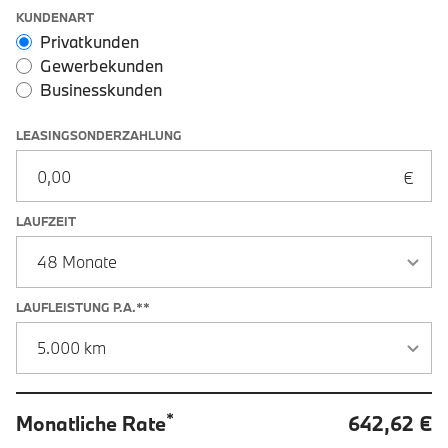
Leasingoptionen: Sonderzahlung und Laufzeit
KUNDENART
Privatkunden
Gewerbekunden
Businesskunden
LEASINGSONDERZAHLUNG
LAUFZEIT
LAUFLEISTUNG P.A.**
*
Monatliche Rate
642,62 €