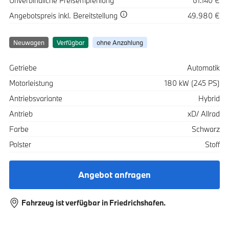
Unverbindliche Preisempfehlung
61.140 €
Spezifikation
Wert
Angebotspreis
inkl. Bereitstellung
49.980 €
Neuwagen
Verfügbar
ohne Anzahlung
Spezifikation
Wert
Getriebe
Automatik
Motorleistung
180 kW (245 PS)
Antriebsvariante
Hybrid
Antrieb
xD/ Allrad
Farbe
Schwarz
Polster
Stoff
Angebot anfragen
Fahrzeug ist verfügbar in Friedrichshafen.