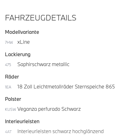
FAHRZEUGDETAILS
Modellvariante
xLine
7HW
Lackierung
Saphirschwarz metallic
475
Räder
18 Zoll Leichtmetallräder Sternspeiche 865
1EA
Polster
Veganza perfurado Schwarz
KUSW
Interieurleisten
Interieurleisten schwarz hochglänzend
4AT