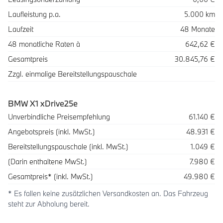
Laufleistung p.a.
5.000 km
Laufzeit
48 Monate
48 monatliche Raten à
642,62 €
Gesamtpreis
30.845,76 €
Zzgl. einmalige Bereitstellungspauschale
BMW X1 xDrive25e
Beschreibung
Betrag
Unverbindliche Preisempfehlung
61.140 €
Angebotspreis (inkl. MwSt.)
48.931 €
Bereitstellungspauschale (inkl. MwSt.)
1.049 €
(Darin enthaltene MwSt.)
7.980 €
Gesamtpreis* (inkl. MwSt.)
49.980 €
* Es fallen keine zusätzlichen Versandkosten an. Das Fahrzeug
steht zur Abholung bereit.