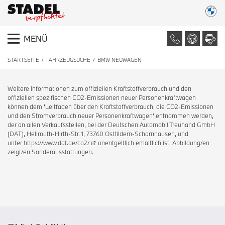
MENÜ
STARTSEITE
FAHRZEUGSUCHE
BMW NEUWAGEN
Weitere Informationen zum offiziellen Kraftstoffverbrauch und den
offiziellen spezifischen CO2-Emissionen neuer Personenkraftwagen
können dem 'Leitfaden über den Kraftstoffverbrauch, die CO2-Emissionen
und den Stromverbrauch neuer Personenkraftwagen' entnommen werden,
der an allen Verkaufsstellen, bei der Deutschen Automobil Treuhand GmbH
(DAT), Hellmuth-Hirth-Str. 1, 73760 Ostfildern-Scharnhausen, und
unter
https://www.dat.de/co2/
unentgeltlich erhältlich ist. Abbildung/en
zeigt/en Sonderausstattungen.