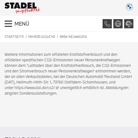
MENÜ
STARTSEITE
FAHRZEUGSUCHE
BMW NEUWAGEN
Weitere Informationen zum offiziellen Kraftstoffverbrauch und den
offiziellen spezifischen CO2-Emissionen neuer Personenkraftwagen
können dem 'Leitfaden über den Kraftstoffverbrauch, die CO2-Emissionen
und den Stromverbrauch neuer Personenkraftwagen' entnommen werden,
der an allen Verkaufsstellen, bei der Deutschen Automobil Treuhand GmbH
(DAT), Hellmuth-Hirth-Str. 1, 73760 Ostfildern-Scharnhausen, und
unter
https://www.dat.de/co2/
unentgeltlich erhältlich ist. Abbildung/en
zeigt/en Sonderausstattungen.