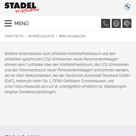
MENÜ
STARTSEITE
FAHRZEUGSUCHE
BMW NEUWAGEN
Weitere Informationen zum offiziellen Kraftstoffverbrauch und den
offiziellen spezifischen CO2-Emissionen neuer Personenkraftwagen
können dem 'Leitfaden über den Kraftstoffverbrauch, die CO2-Emissionen
und den Stromverbrauch neuer Personenkraftwagen' entnommen werden,
der an allen Verkaufsstellen, bei der Deutschen Automobil Treuhand GmbH
(DAT), Hellmuth-Hirth-Str. 1, 73760 Ostfildern-Scharnhausen, und
unter
https://www.dat.de/co2/
unentgeltlich erhältlich ist. Abbildung/en
zeigt/en Sonderausstattungen.