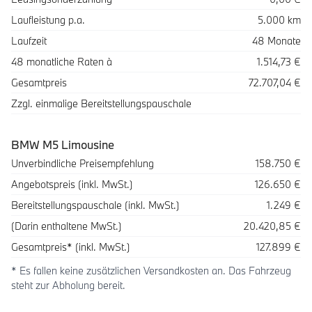
Laufleistung p.a.
5.000 km
Laufzeit
48 Monate
48 monatliche Raten à
1.514,73 €
Gesamtpreis
72.707,04 €
Zzgl. einmalige Bereitstellungspauschale
BMW M5 Limousine
Beschreibung
Betrag
Unverbindliche Preisempfehlung
158.750 €
Angebotspreis (inkl. MwSt.)
126.650 €
Bereitstellungspauschale (inkl. MwSt.)
1.249 €
(Darin enthaltene MwSt.)
20.420,85 €
Gesamtpreis* (inkl. MwSt.)
127.899 €
* Es fallen keine zusätzlichen Versandkosten an. Das Fahrzeug
steht zur Abholung bereit.