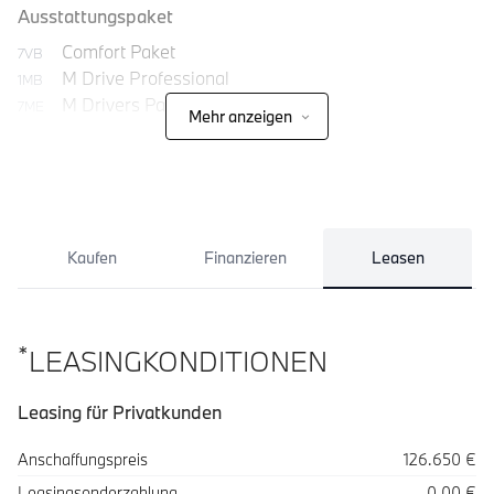
Ausstattungspaket
Comfort Paket
7VB
M Drive Professional
1MB
M Drivers Package
7ME
Mehr anzeigen
Kaufen
Finanzieren
Leasen
*
LEASINGKONDITIONEN
Leasing für Privatkunden
Spezifikation
Wert
Anschaffungspreis
126.650 €
Leasingsonderzahlung
0,00 €