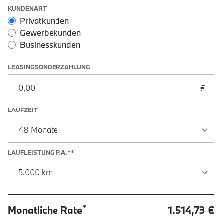
Leasingoptionen: Sonderzahlung und Laufzeit
KUNDENART
Privatkunden
Gewerbekunden
Businesskunden
LEASINGSONDERZAHLUNG
LAUFZEIT
LAUFLEISTUNG P.A.**
*
Monatliche Rate
1.514,73 €