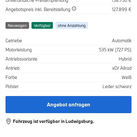
Unverbindliche Preisempfehlung
158.750 €
Spezifikation
Wert
Angebotspreis
inkl. Bereitstellung
127.899 €
Neuwagen
Verfügbar
ohne Anzahlung
Spezifikation
Wert
Getriebe
Automatik
Motorleistung
535 kW (727 PS)
Antriebsvariante
Hybrid
Antrieb
xD/ Allrad
Farbe
Weiß
Polster
Leder schwarz
Angebot anfragen
Fahrzeug ist verfügbar in Ludwigsburg.