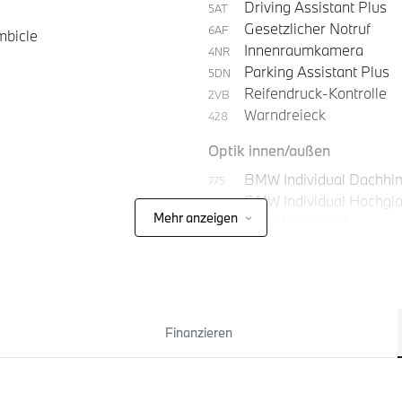
Driving Assistant Plus
5AT
Gesetzlicher Notruf
6AF
mbicle
Innenraumkamera
4NR
Parking Assistant Plus
5DN
Reifendruck-Kontrolle
2VB
Warndreieck
428
Optik innen/außen
BMW Individual Dachhim
775
BMW Individual Hochgl
760
Mehr anzeigen
M Lederlenkrad
710
Finanzieren