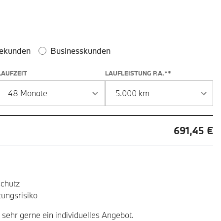
 und Laufzeit
ekunden
Businesskunden
LAUFZEIT
LAUFLEISTUNG P.A.**
691,45 €
chutz
ungsrisiko
 sehr gerne ein individuelles Angebot.