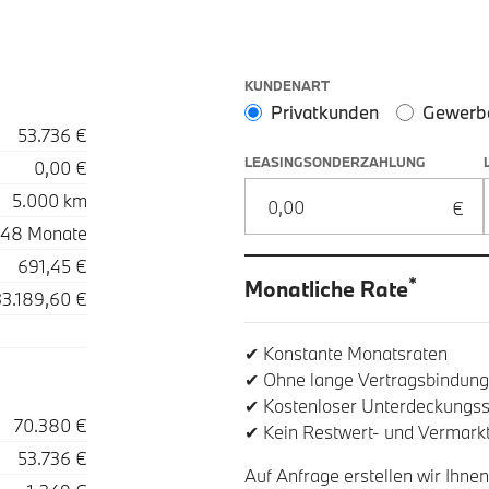
Leasingoptionen: Sonderzahlung
KUNDENART
Privatkunden
Gewerb
53.736 €
LEASINGSONDERZAHLUNG
0,00 €
5.000 km
48 Monate
691,45 €
*
Monatliche Rate
33.189,60 €
✔ Konstante Monatsraten
✔ Ohne lange Vertragsbindung
✔ Kostenloser Unterdeckungss
70.380 €
✔ Kein Restwert- und Vermarkt
53.736 €
Auf Anfrage erstellen wir Ihnen