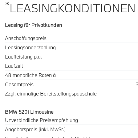
*
LEASINGKONDITIONEN
Leasing für Privatkunden
Spezifikation
Wert
Anschaffungspreis
Leasingsonderzahlung
Laufleistung p.a.
Laufzeit
48 monatliche Raten à
Gesamtpreis
Zzgl. einmalige Bereitstellungspauschale
BMW 520i Limousine
Beschreibung
Betrag
Unverbindliche Preisempfehlung
Angebotspreis (inkl. MwSt.)