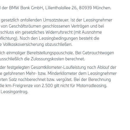
iel der BMW Bank GmbH, Lilienthalallee 26, 80939 München.
ls gesetzlich anfallenden Umsatzsteuer. Ist der Leasingnehmer
b von Geschäftsräumen geschlossenen Verträgen und bei
schluss ein gesetzliches Widerrufsrecht (mit Ausnahme
flichtung). Nach den Leasingbedingungen besteht die
ne Vollkaskoversicherung abzuschließen.
ch einmaliger Bereitstellungspauschale. Bei Gebrauchtwagen
sschließlich die Zulassungskosten berechnet.
der festgelegten Gesamtkilometer-Laufleistung nach Ablauf der
die gefahrenen Mehr- bzw. Minderkilometer dem Leasingnehmer
rten Satz nachberechnet bzw. vergütet. Bei der Berechnung
 km-Freigrenze von 2.500 gilt nicht für Motorradleasing.
 Leasingantrag.