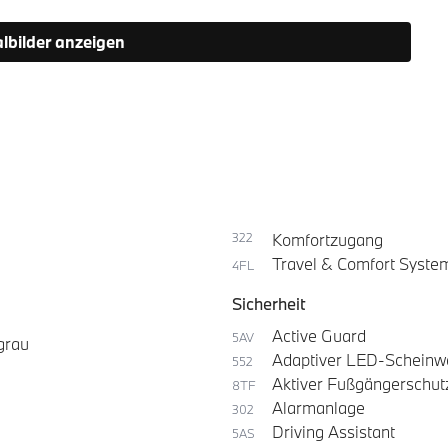
albilder anzeigen
322
Komfortzugang
Travel & Comfort Syste
4FL
Sicherheit
Active Guard
5AV
grau
Adaptiver LED-Scheinw
552
Aktiver Fußgängerschut
8TF
Alarmanlage
302
Driving Assistant
5AS