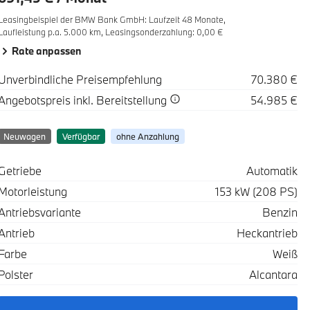
Leasingbeispiel der BMW Bank GmbH
:
Laufzeit 48 Monate,
Laufleistung p.a. 5.000 km,
Leasingsonderzahlung: 0,00 €
Rate anpassen
Spezifikation
Wert
Unverbindliche Preisempfehlung
70.380 €
Spezifikation
Wert
Angebotspreis
inkl. Bereitstellung
54.985 €
Neuwagen
Verfügbar
ohne Anzahlung
Spezifikation
Wert
Getriebe
Automatik
Motorleistung
153 kW (208 PS)
Antriebsvariante
Benzin
Antrieb
Heckantrieb
Farbe
Weiß
Polster
Alcantara