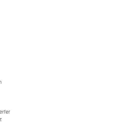
m
erfer
z