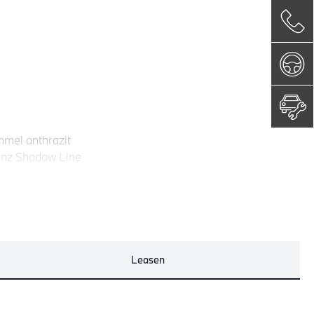
mel anthrazit
anz Shadow Line
Leasen