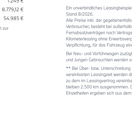
1.249 €
Ein unverbindliches Leasingbeisp
8.779,12 €
Stand 8/2026.
54.985 €
Alle Preise inkl. der gegebenenfal
Verbraucher, besteht bei außerhal
t zur
Fernabsatzverträgen nach Vertrags
Kilometerleasing ohne Erwerbsverp
Verpflichtung, für das Fahrzeug ei
Bei Neu- und Vorführwagen zuzügli
und Jungen Gebrauchten werden au
** Bei Über- bzw. Unterschreitung 
vereinbarten Leasingzeit werden 
zu dem im Leasingvertrag vereinba
bleiben 2.500 km ausgenommen. Die
Einzelheiten ergeben sich aus dem