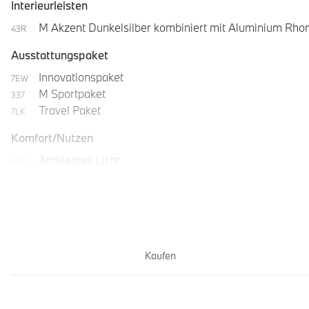
Interieurleisten
M Akzent Dunkelsilber kombiniert mit Aluminium Rho
43R
Ausstattungspaket
Innovationspaket
7EW
M Sportpaket
337
Travel Paket
7LK
Komfort/Nutzen
Ambientes Licht
4UR
Automatische Heckklappenbetätigung
316
Kaufen