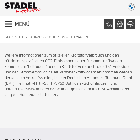
MENÜ
STARTSEITE
FAHRZEUGSUCHE
BMW NEUWAGEN
Weitere Informationen zum offiziellen Kraftstoffverbrauch und den
offiziellen spezifischen CO2-Emissionen neuer Personenkraftwagen
können dem 'Leitfaden über den Kraftstoffverbrauch, die CO2-Emissionen
und den Stromverbrauch neuer Personenkraftwagen' entnommen werden,
der an allen Verkaufsstellen, bei der Deutschen Automobil Treuhand GmbH
(DAT), Hellmuth-Hirth-Str. 1, 73760 Ostfildern-Scharnhausen, und
unter
https://www.dat.de/co2/
unentgeltlich erhältlich ist. Abbildung/en
zeigt/en Sonderausstattungen.