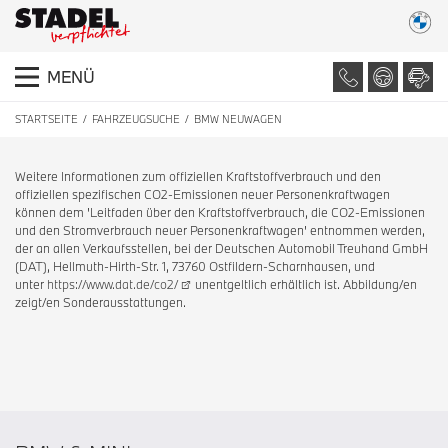
MENÜ
STARTSEITE
FAHRZEUGSUCHE
BMW NEUWAGEN
Weitere Informationen zum offiziellen Kraftstoffverbrauch und den
offiziellen spezifischen CO2-Emissionen neuer Personenkraftwagen
können dem 'Leitfaden über den Kraftstoffverbrauch, die CO2-Emissionen
und den Stromverbrauch neuer Personenkraftwagen' entnommen werden,
der an allen Verkaufsstellen, bei der Deutschen Automobil Treuhand GmbH
(DAT), Hellmuth-Hirth-Str. 1, 73760 Ostfildern-Scharnhausen, und
unter
https://www.dat.de/co2/
unentgeltlich erhältlich ist. Abbildung/en
zeigt/en Sonderausstattungen.