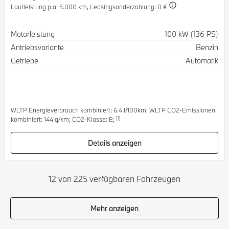
Laufleistung p.a. 5.000 km,
Leasingsonderzahlung: 0 €
Spezifikation
Wert
Motorleistung
100 kW (136 PS)
Antriebsvariante
Benzin
Getriebe
Automatik
WLTP Energieverbrauch kombiniert: 6.4 l/100km; WLTP CO2-Emissionen
[1]
kombiniert: 144 g/km; CO2-Klasse: E;
Details anzeigen
12 von 225 verfügbaren Fahrzeugen
Mehr anzeigen