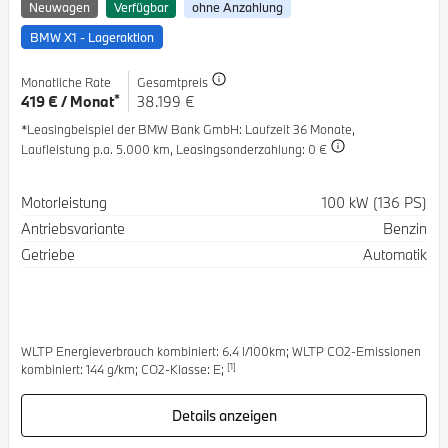
Neuwagen
Verfügbar
ohne Anzahlung
BMW X1 - Lageraktion
Monatliche Rate
Gesamtpreis
*
419 € / Monat
38.199 €
*Leasingbeispiel der BMW Bank GmbH
: Laufzeit 36 Monate,
Laufleistung p.a. 5.000 km,
Leasingsonderzahlung: 0 €
Spezifikation
Wert
Motorleistung
100 kW (136 PS)
Antriebsvariante
Benzin
Getriebe
Automatik
WLTP Energieverbrauch kombiniert: 6.4 l/100km; WLTP CO2-Emissionen
[1]
kombiniert: 144 g/km; CO2-Klasse: E;
Details anzeigen