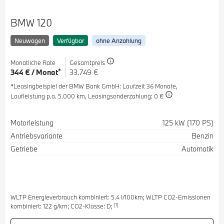
BMW 120
Neuwagen
Verfügbar
ohne Anzahlung
Monatliche Rate
Gesamtpreis
*
344 € / Monat
33.749 €
*Leasingbeispiel der BMW Bank GmbH
: Laufzeit 36 Monate,
Laufleistung p.a. 5.000 km,
Leasingsonderzahlung: 0 €
Spezifikation
Wert
Motorleistung
125 kW (170 PS)
Antriebsvariante
Benzin
Getriebe
Automatik
WLTP Energieverbrauch kombiniert: 5.4 l/100km; WLTP CO2-Emissionen
[1]
kombiniert: 122 g/km; CO2-Klasse: D;