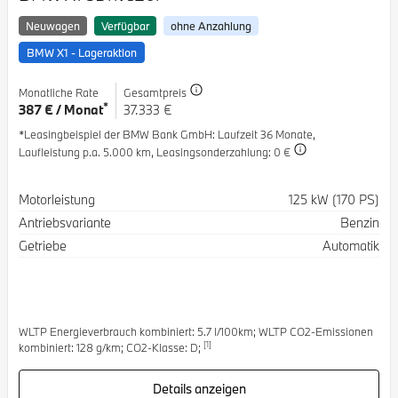
Neuwagen
Verfügbar
ohne Anzahlung
BMW X1 - Lageraktion
Monatliche Rate
Gesamtpreis
*
387 € / Monat
37.333 €
*Leasingbeispiel der BMW Bank GmbH
: Laufzeit 36 Monate,
Laufleistung p.a. 5.000 km,
Leasingsonderzahlung: 0 €
Spezifikation
Wert
Motorleistung
125 kW (170 PS)
Antriebsvariante
Benzin
Getriebe
Automatik
WLTP Energieverbrauch kombiniert: 5.7 l/100km; WLTP CO2-Emissionen
[1]
kombiniert: 128 g/km; CO2-Klasse: D;
Details anzeigen