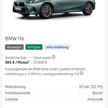
BMW 116
Neuwagen
Verfügbar
ohne Anzahlung
Monatliche Rate
Gesamtpreis
*
385 € / Monat
31.949 €
*Leasingbeispiel der BMW Bank GmbH
: Laufzeit 48 Monate,
Laufleistung p.a. 5.000 km,
Leasingsonderzahlung: 0 €
Spezifikation
Wert
Motorleistung
90 kW (122 PS)
Antriebsvariante
Benzin
Getriebe
Automatik