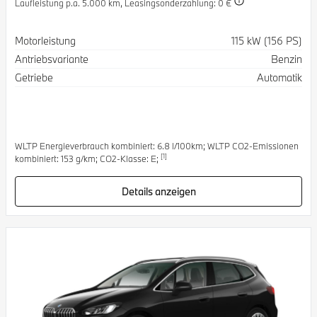
Laufleistung p.a. 5.000 km,
Leasingsonderzahlung: 0 €
Spezifikation
Wert
Motorleistung
115 kW (156 PS)
Antriebsvariante
Benzin
Getriebe
Automatik
WLTP Energieverbrauch kombiniert: 6.8 l/100km; WLTP CO2-Emissionen
[1]
kombiniert: 153 g/km; CO2-Klasse: E;
Details anzeigen