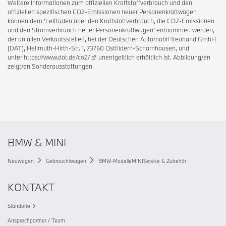
Weitere Informationen zum offiziellen Kraftstoffverbrauch und den
offiziellen spezifischen CO2-Emissionen neuer Personenkraftwagen
können dem 'Leitfaden über den Kraftstoffverbrauch, die CO2-Emissionen
und den Stromverbrauch neuer Personenkraftwagen' entnommen werden,
der an allen Verkaufsstellen, bei der Deutschen Automobil Treuhand GmbH
(DAT), Hellmuth-Hirth-Str. 1, 73760 Ostfildern-Scharnhausen, und
unter
https://www.dat.de/co2/
unentgeltlich erhältlich ist. Abbildung/en
zeigt/en Sonderausstattungen.
BMW & MINI
Neuwagen
Gebrauchtwagen
BMW-Modelle
MINI
Service & Zubehör
KONTAKT
Standorte
Ansprechpartner / Team