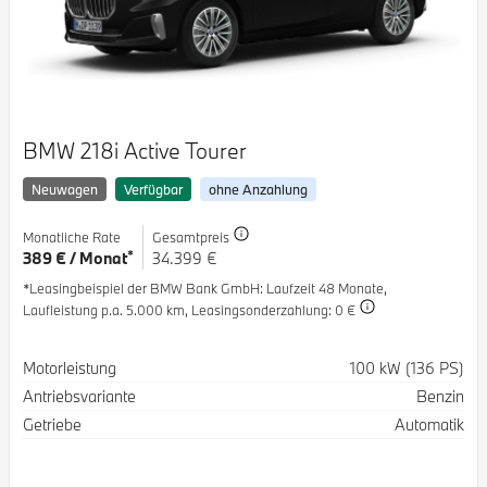
BMW 218i Active Tourer
Neuwagen
Verfügbar
ohne Anzahlung
Monatliche Rate
Gesamtpreis
*
389 € / Monat
34.399 €
*Leasingbeispiel der BMW Bank GmbH
: Laufzeit 48 Monate,
Laufleistung p.a. 5.000 km,
Leasingsonderzahlung: 0 €
Spezifikation
Wert
Motorleistung
100 kW (136 PS)
Antriebsvariante
Benzin
Getriebe
Automatik