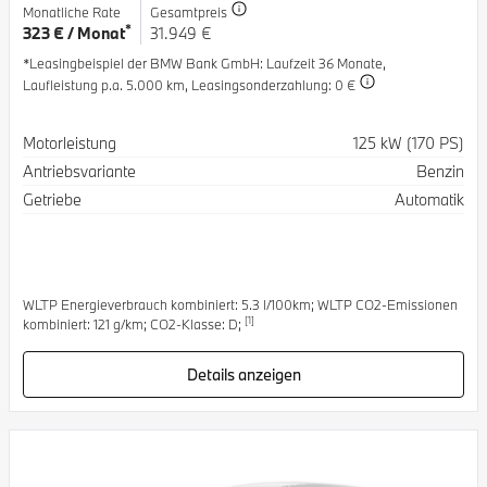
Monatliche Rate
Gesamtpreis
*
323 € / Monat
31.949 €
*Leasingbeispiel der BMW Bank GmbH
: Laufzeit 36 Monate,
Laufleistung p.a. 5.000 km,
Leasingsonderzahlung: 0 €
Spezifikation
Wert
Motorleistung
125 kW (170 PS)
Antriebsvariante
Benzin
Getriebe
Automatik
WLTP Energieverbrauch kombiniert: 5.3 l/100km; WLTP CO2-Emissionen
[1]
kombiniert: 121 g/km; CO2-Klasse: D;
Details anzeigen