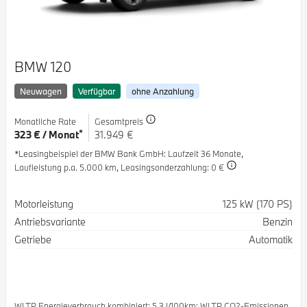
BMW 120
Neuwagen
Verfügbar
ohne Anzahlung
Monatliche Rate
Gesamtpreis
*
323 € / Monat
31.949 €
*Leasingbeispiel der BMW Bank GmbH
: Laufzeit 36 Monate,
Laufleistung p.a. 5.000 km,
Leasingsonderzahlung: 0 €
Spezifikation
Wert
Motorleistung
125 kW (170 PS)
Antriebsvariante
Benzin
Getriebe
Automatik
WLTP Energieverbrauch kombiniert: 5.3 l/100km; WLTP CO2-Emissionen