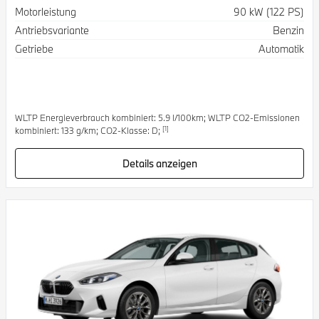
Spezifikation
Wert
Motorleistung
90 kW (122 PS)
Antriebsvariante
Benzin
Getriebe
Automatik
WLTP Energieverbrauch kombiniert: 5.9 l/100km; WLTP CO2-Emissionen
[1]
kombiniert: 133 g/km; CO2-Klasse: D;
Details anzeigen