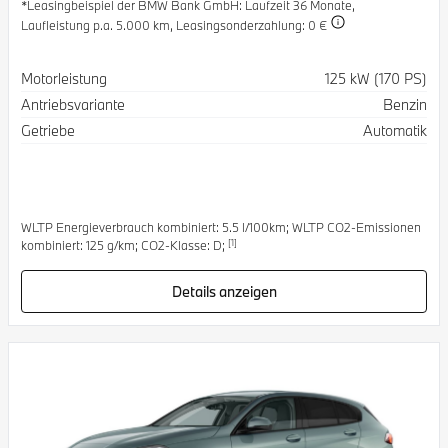
*Leasingbeispiel der BMW Bank GmbH
: Laufzeit 36 Monate,
Laufleistung p.a. 5.000 km,
Leasingsonderzahlung: 0 €
Spezifikation
Wert
Motorleistung
125 kW (170 PS)
Antriebsvariante
Benzin
Getriebe
Automatik
WLTP Energieverbrauch kombiniert: 5.5 l/100km; WLTP CO2-Emissionen
[1]
kombiniert: 125 g/km; CO2-Klasse: D;
Details anzeigen