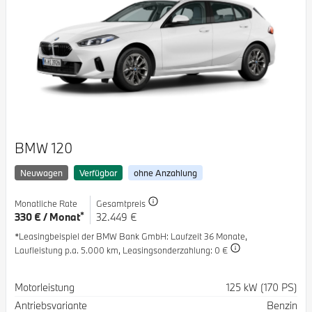
BMW 120
Neuwagen
Verfügbar
ohne Anzahlung
Monatliche Rate
Gesamtpreis
*
330 € / Monat
32.449 €
*Leasingbeispiel der BMW Bank GmbH
: Laufzeit 36 Monate,
Laufleistung p.a. 5.000 km,
Leasingsonderzahlung: 0 €
Spezifikation
Wert
Motorleistung
125 kW (170 PS)
Antriebsvariante
Benzin