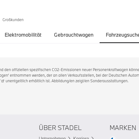
Großkunden
Elektromobilität
Gebrauchtwagen
Fahrzeugsuch
 und den offiziellen spezifischen CO2-Emissionen neuer Personenkraftwagen könne
en' entnommen werden, der an allen Verkaufsstellen, bei der Deutschen Automo
/
unentgeltlich erhältlich ist. Abbildung/en zeigt/en Sonderausstattungen.
ÜBER STADEL
MARKEN
Unternehmen
Karriere