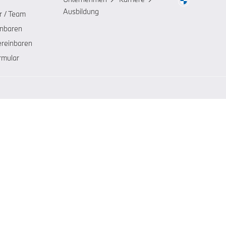
Ausbildung
r / Team
inbaren
ereinbaren
rmular