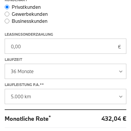
Leasingoptionen: Sonderzahlung und Laufzeit
Privatkunden
Gewerbekunden
Businesskunden
LEASINGSONDERZAHLUNG
LAUFZEIT
LAUFLEISTUNG P.A.**
*
Monatliche Rate
432,04 €