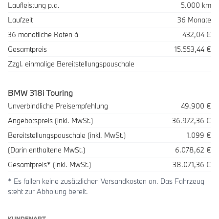
Laufleistung p.a.
5.000 km
Laufzeit
36 Monate
36 monatliche Raten à
432,04 €
Gesamtpreis
15.553,44 €
Zzgl. einmalige Bereitstellungspauschale
BMW 318i Touring
Beschreibung
Betrag
Unverbindliche Preisempfehlung
49.900 €
Angebotspreis (inkl. MwSt.)
36.972,36 €
Bereitstellungspauschale (inkl. MwSt.)
1.099 €
(Darin enthaltene MwSt.)
6.078,62 €
Gesamtpreis* (inkl. MwSt.)
38.071,36 €
* Es fallen keine zusätzlichen Versandkosten an. Das Fahrzeug
steht zur Abholung bereit.
KUNDENART