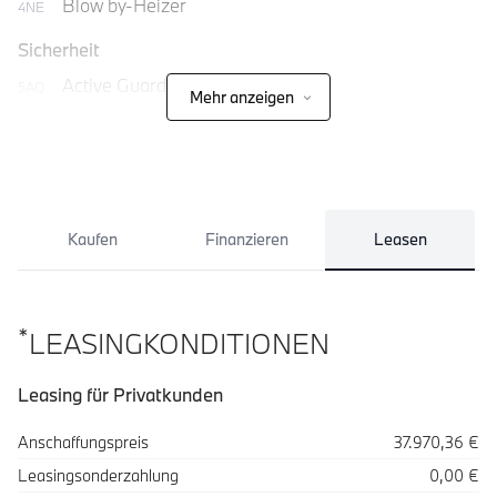
Blow by-Heizer
4NE
Sicherheit
Active Guard Plus
5AQ
Mehr anzeigen
Aktiver Fußgängerschutz
8TF
Kaufen
Finanzieren
Leasen
*
LEASINGKONDITIONEN
Leasing für Privatkunden
Spezifikation
Wert
Anschaffungspreis
37.970,36 €
Leasingsonderzahlung
0,00 €