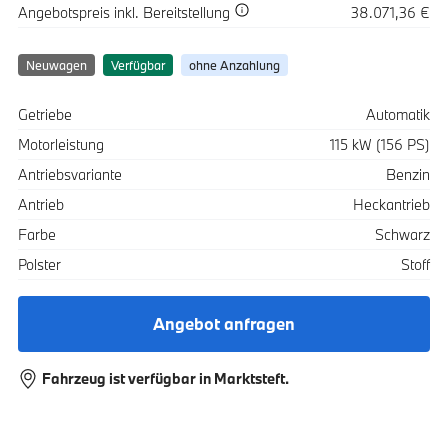
Spezifikation
Wert
Angebotspreis
inkl. Bereitstellung
38.071,36 €
Neuwagen
Verfügbar
ohne Anzahlung
Spezifikation
Wert
Getriebe
Automatik
Motorleistung
115 kW (156 PS)
Antriebsvariante
Benzin
Antrieb
Heckantrieb
Farbe
Schwarz
Polster
Stoff
Angebot anfragen
Fahrzeug ist verfügbar in Marktsteft.