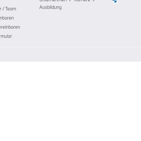
Ausbildung
r / Team
inbaren
ereinbaren
rmular