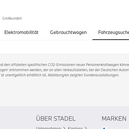
Großkunden
Elektromobilität
Gebrauchtwagen
Fahrzeugsuch
 und den offiziellen spezifischen CO2-Emissionen neuer Personenkraftwagen könne
en' entnommen werden, der an allen Verkaufsstellen, bei der Deutschen Automo
/
unentgeltlich erhältlich ist. Abbildung/en zeigt/en Sonderausstattungen.
ÜBER STADEL
MARKEN
Unternehmen
Karriere