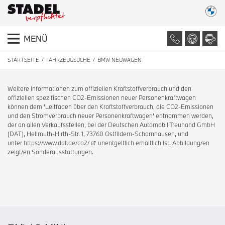
MENÜ
STARTSEITE
FAHRZEUGSUCHE
BMW NEUWAGEN
Weitere Informationen zum offiziellen Kraftstoffverbrauch und den
offiziellen spezifischen CO2-Emissionen neuer Personenkraftwagen
können dem 'Leitfaden über den Kraftstoffverbrauch, die CO2-Emissionen
und den Stromverbrauch neuer Personenkraftwagen' entnommen werden,
der an allen Verkaufsstellen, bei der Deutschen Automobil Treuhand GmbH
(DAT), Hellmuth-Hirth-Str. 1, 73760 Ostfildern-Scharnhausen, und
unter
https://www.dat.de/co2/
unentgeltlich erhältlich ist. Abbildung/en
zeigt/en Sonderausstattungen.