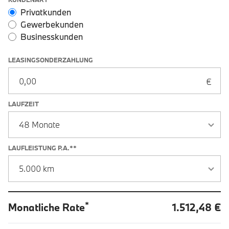
Leasingoptionen: Sonderzahlung und Laufzeit
Privatkunden
Gewerbekunden
Businesskunden
LEASINGSONDERZAHLUNG
LAUFZEIT
LAUFLEISTUNG P.A.**
*
Monatliche Rate
1.512,48 €