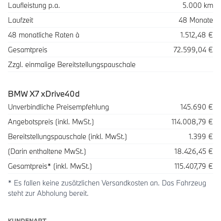
Laufleistung p.a.
5.000 km
Laufzeit
48 Monate
48 monatliche Raten à
1.512,48 €
Gesamtpreis
72.599,04 €
Zzgl. einmalige Bereitstellungspauschale
BMW X7 xDrive40d
Beschreibung
Betrag
Unverbindliche Preisempfehlung
145.690 €
Angebotspreis (inkl. MwSt.)
114.008,79 €
Bereitstellungspauschale (inkl. MwSt.)
1.399 €
(Darin enthaltene MwSt.)
18.426,45 €
Gesamtpreis* (inkl. MwSt.)
115.407,79 €
* Es fallen keine zusätzlichen Versandkosten an. Das Fahrzeug
steht zur Abholung bereit.
KUNDENART