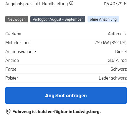
Spezifikation
Wert
Angebotspreis
inkl. Bereitstellung
115.407,79 €
Neuwagen
Verfügbar August - September
ohne Anzahlung
Spezifikation
Wert
Getriebe
Automatik
Motorleistung
259 kW (352 PS)
Antriebsvariante
Diesel
Antrieb
xD/ Allrad
Farbe
Schwarz
Polster
Leder schwarz
Angebot anfragen
Fahrzeug ist bald verfügbar in Ludwigsburg.