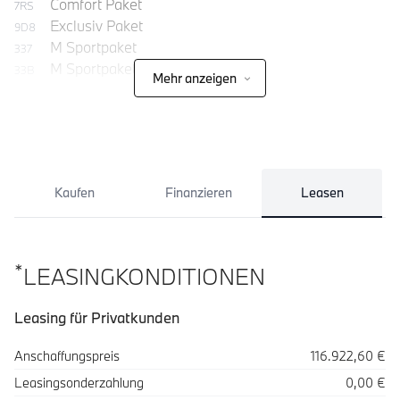
Comfort Paket
7RS
Exclusiv Paket
9D8
M Sportpaket
337
M Sportpaket Pro
33B
Mehr anzeigen
Kaufen
Finanzieren
Leasen
*
LEASINGKONDITIONEN
Leasing für Privatkunden
Spezifikation
Wert
Anschaffungspreis
116.922,60 €
Leasingsonderzahlung
0,00 €