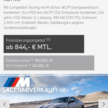
M3 Competition Touring mit M xDrive: WLTP Energieverbrauch
kombiniert: 10,4 l/100 km; WLTP CO2-Emissionen kombiniert: 234
g/km; CO2-Klasse: G; Leistung: 390 kW (530 PS); Hubraum:
2.993 cm³; Kraftstoff: Benzin; Abbildung/en zeigt/en
Sonderausstattungen
1)2)
Finanzierungsangebot
ab
844,- € MTL.
3)
Baraktionspreis
:
89.000,- €
4)
Ihre Ersparnis
:
23.622,- €