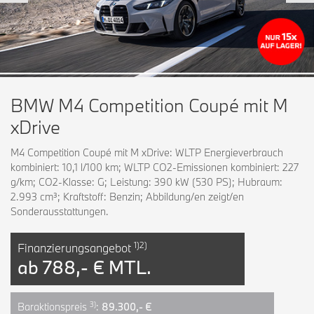
BMW M4 Competition Coupé mit M
xDrive
M4 Competition Coupé mit M xDrive: WLTP Energieverbrauch
kombiniert: 10,1 l/100 km; WLTP CO2-Emissionen kombiniert: 227
g/km; CO2-Klasse: G; Leistung: 390 kW (530 PS); Hubraum:
2.993 cm³; Kraftstoff: Benzin; Abbildung/en zeigt/en
Sonderausstattungen.
1)2)
Finanzierungsangebot
ab
788,- € MTL.
3)
Baraktionspreis
:
89.300,- €