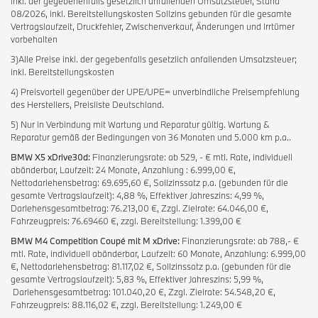
inkl. der gegebenenfalls gesetzlich anfallenden Umsatzsteuer, Stand
08/2026, inkl. Bereitstellungskosten Sollzins gebunden für die gesamte
Vertragslaufzeit, Druckfehler, Zwischenverkauf, Änderungen und Irrtümer
vorbehalten
3)Alle Preise inkl. der gegebenfalls gesetzlich anfallenden Umsatzsteuer;
inkl. Bereitstellungskosten
4) Preisvorteil gegenüber der UPE/UPE= unverbindliche Preisempfehlung
des Herstellers, Preisliste Deutschland.
5) Nur in Verbindung mit Wartung und Reparatur gültig. Wartung &
Reparatur gemäß der Bedingungen von 36 Monaten und 5.000 km p.a..
BMW X5 xDrive30d:
Finanzierungsrate: ab 529, - € mtl. Rate, individuell
abänderbar, Laufzeit: 24 Monate, Anzahlung : 6.999,00 €,
Nettodarlehensbetrag: 69.695,60 €, Sollzinssatz p.a. (gebunden für die
gesamte Vertragslaufzeit): 4,88 %, Effektiver Jahreszins: 4,99 %,
Darlehensgesamtbetrag: 76.213,00 €, Zzgl. Zielrate: 64.046,00 €,
Fahrzeugpreis: 76.69460 €, zzgl. Bereitstellung: 1.399,00 €
BMW M4 Competition Coupé mit M xDrive:
Finanzierungsrate: ab 788,- €
mtl. Rate, individuell abänderbar, Laufzeit: 60 Monate, Anzahlung: 6.999,00
€, Nettodarlehensbetrag: 81.117,02 €, Sollzinssatz p.a. (gebunden für die
gesamte Vertragslaufzeit): 5,83 %, Effektiver Jahreszins: 5,99 %,
Darlehensgesamtbetrag: 101.040,20 €, Zzgl. Zielrate: 54.548,20 €,
Fahrzeugpreis: 88.116,02 €, zzgl. Bereitstellung: 1.249,00 €